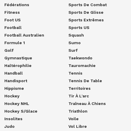
Fédérations
Sports De Combat
Fitness
Sports De Glisse
Foot US
Sports Extrêmes
Football
Sports US
Football Australien
Squash
Formule 1
Sumo
Golf
Surf
Gymnastique
Taekwondo
Haltérophilie
Tauromachie
Handball
Tennis
Handisport
Tennis De Table
Hippisme
Territoires
Hockey
Tir À L'arc
Hockey NHL
Traîneau À Chiens
Hockey S/glace
Triathlon
Insolites
Voile
Judo
Vol Libre