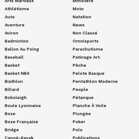
Arts Martiaux
Ministère
Athlétisme
Moto
Auto
Natation
Aventure
News
Aviron
Non Classé
Badminton
Omnisports
Ballon Au Poing
Parachutisme
Baseball
Patinage Art.
Basket
Pêche
Basket NBA
Pelote Basque
Biathlon
Pentathlon Moderne
Billard
People
Bobsleigh
Pétanque
Boule Lyonnaise
Planche À Voile
Boxe
Plongée
Boxe Française
Poker
Bridge
Polo
Canoë-Kayak
Publications