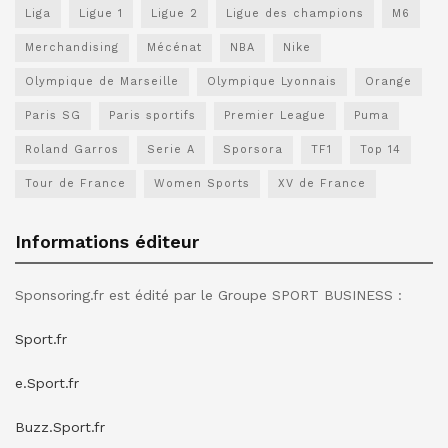
Liga
Ligue 1
Ligue 2
Ligue des champions
M6
Merchandising
Mécénat
NBA
Nike
Olympique de Marseille
Olympique Lyonnais
Orange
Paris SG
Paris sportifs
Premier League
Puma
Roland Garros
Serie A
Sporsora
TF1
Top 14
Tour de France
Women Sports
XV de France
Informations éditeur
Sponsoring.fr est édité par le Groupe SPORT BUSINESS :
Sport.fr
e.Sport.fr
Buzz.Sport.fr