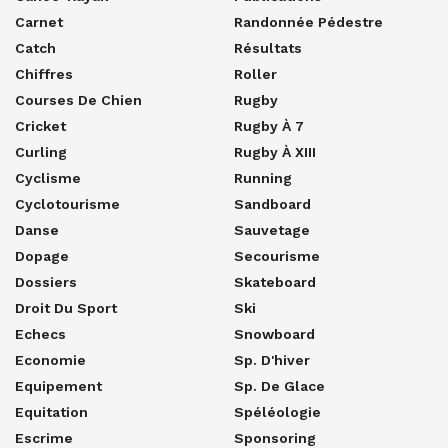
Carnet
Randonnée Pédestre
Catch
Résultats
Chiffres
Roller
Courses De Chien
Rugby
Cricket
Rugby À 7
Curling
Rugby À XIII
Cyclisme
Running
Cyclotourisme
Sandboard
Danse
Sauvetage
Dopage
Secourisme
Dossiers
Skateboard
Droit Du Sport
Ski
Echecs
Snowboard
Economie
Sp. D'hiver
Equipement
Sp. De Glace
Equitation
Spéléologie
Escrime
Sponsoring