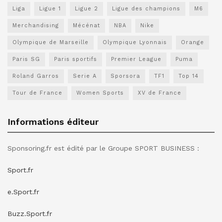
Liga
Ligue 1
Ligue 2
Ligue des champions
M6
Merchandising
Mécénat
NBA
Nike
Olympique de Marseille
Olympique Lyonnais
Orange
Paris SG
Paris sportifs
Premier League
Puma
Roland Garros
Serie A
Sporsora
TF1
Top 14
Tour de France
Women Sports
XV de France
Informations éditeur
Sponsoring.fr est édité par le Groupe SPORT BUSINESS :
Sport.fr
e.Sport.fr
Buzz.Sport.fr