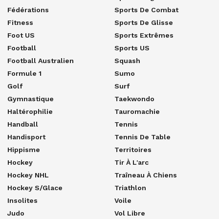
Fédérations
Sports De Combat
Fitness
Sports De Glisse
Foot US
Sports Extrêmes
Football
Sports US
Football Australien
Squash
Formule 1
Sumo
Golf
Surf
Gymnastique
Taekwondo
Haltérophilie
Tauromachie
Handball
Tennis
Handisport
Tennis De Table
Hippisme
Territoires
Hockey
Tir À L'arc
Hockey NHL
Traîneau À Chiens
Hockey S/glace
Triathlon
Insolites
Voile
Judo
Vol Libre