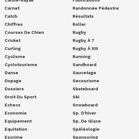
Carnet
Randonnée Pédestre
Catch
Résultats
Chiffres
Roller
Courses De Chien
Rugby
Cricket
Rugby À 7
Curling
Rugby À XIII
Cyclisme
Running
Cyclotourisme
Sandboard
Danse
Sauvetage
Dopage
Secourisme
Dossiers
Skateboard
Droit Du Sport
Ski
Echecs
Snowboard
Economie
Sp. D'hiver
Equipement
Sp. De Glace
Equitation
Spéléologie
Escrime
Sponsoring