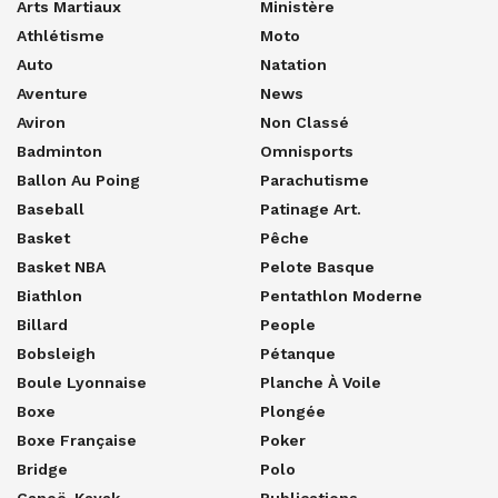
Arts Martiaux
Ministère
Athlétisme
Moto
Auto
Natation
Aventure
News
Aviron
Non Classé
Badminton
Omnisports
Ballon Au Poing
Parachutisme
Baseball
Patinage Art.
Basket
Pêche
Basket NBA
Pelote Basque
Biathlon
Pentathlon Moderne
Billard
People
Bobsleigh
Pétanque
Boule Lyonnaise
Planche À Voile
Boxe
Plongée
Boxe Française
Poker
Bridge
Polo
Canoë-Kayak
Publications