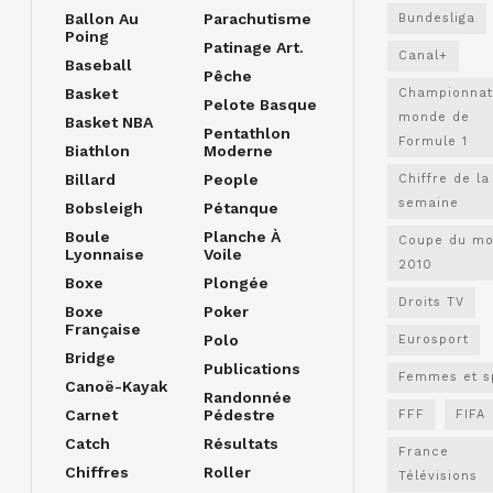
Ballon Au
Parachutisme
Bundesliga
Poing
Patinage Art.
Canal+
Baseball
Pêche
Basket
Championnat
Pelote Basque
monde de
Basket NBA
Pentathlon
Formule 1
Biathlon
Moderne
Billard
People
Chiffre de la
semaine
Bobsleigh
Pétanque
Boule
Planche À
Coupe du m
Lyonnaise
Voile
2010
Boxe
Plongée
Droits TV
Boxe
Poker
Française
Polo
Eurosport
Bridge
Publications
Femmes et s
Canoë-Kayak
Randonnée
Carnet
Pédestre
FFF
FIFA
Catch
Résultats
France
Chiffres
Roller
Télévisions