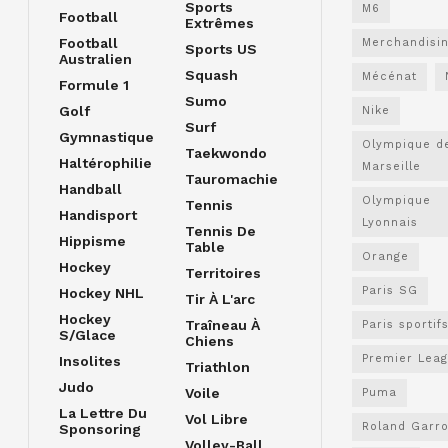
Sports
M6
Football
Extrêmes
Football
Merchandisi
Sports US
Australien
Squash
Mécénat
Formule 1
Sumo
Golf
Nike
Surf
Gymnastique
Olympique d
Taekwondo
Haltérophilie
Marseille
Tauromachie
Handball
Olympique
Tennis
Handisport
Lyonnais
Tennis De
Hippisme
Table
Orange
Hockey
Territoires
Paris SG
Hockey NHL
Tir À L'arc
Hockey
Traîneau À
Paris sportif
S/glace
Chiens
Premier Lea
Insolites
Triathlon
Judo
Voile
Puma
La Lettre Du
Vol Libre
Roland Garr
Sponsoring
Volley-Ball