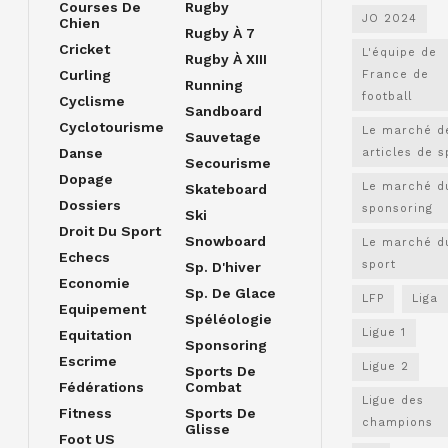
Courses De
Rugby
JO 2024
Chien
Rugby À 7
Cricket
L'équipe de
Rugby À XIII
Curling
France de
Running
football
Cyclisme
Sandboard
Cyclotourisme
Le marché d
Sauvetage
Danse
articles de s
Secourisme
Dopage
Le marché d
Skateboard
Dossiers
sponsoring
Ski
Droit Du Sport
Snowboard
Le marché d
Echecs
sport
Sp. D'hiver
Economie
Sp. De Glace
LFP
Liga
Equipement
Spéléologie
Ligue 1
Equitation
Sponsoring
Escrime
Ligue 2
Sports De
Fédérations
Combat
Ligue des
Fitness
Sports De
champions
Glisse
Foot US