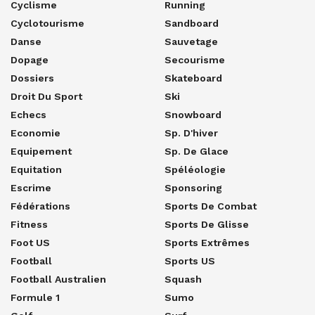
Cyclisme
Running
Cyclotourisme
Sandboard
Danse
Sauvetage
Dopage
Secourisme
Dossiers
Skateboard
Droit Du Sport
Ski
Echecs
Snowboard
Economie
Sp. D'hiver
Equipement
Sp. De Glace
Equitation
Spéléologie
Escrime
Sponsoring
Fédérations
Sports De Combat
Fitness
Sports De Glisse
Foot US
Sports Extrêmes
Football
Sports US
Football Australien
Squash
Formule 1
Sumo