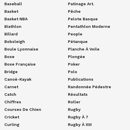
Baseball
Patinage Art.
Basket
Pêche
Basket NBA
Pelote Basque
Biathlon
Pentathlon Moderne
Billard
People
Bobsleigh
Pétanque
Boule Lyonnaise
Planche À Voile
Boxe
Plongée
Boxe Française
Poker
Bridge
Polo
Canoë-Kayak
Publications
Carnet
Randonnée Pédestre
Catch
Résultats
Chiffres
Roller
Courses De Chien
Rugby
Cricket
Rugby À 7
Curling
Rugby À XIII