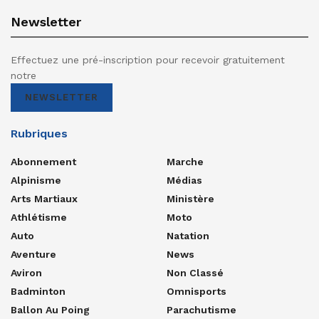
Newsletter
Effectuez une pré-inscription pour recevoir gratuitement
notre
NEWSLETTER
Rubriques
Abonnement
Marche
Alpinisme
Médias
Arts Martiaux
Ministère
Athlétisme
Moto
Auto
Natation
Aventure
News
Aviron
Non Classé
Badminton
Omnisports
Ballon Au Poing
Parachutisme