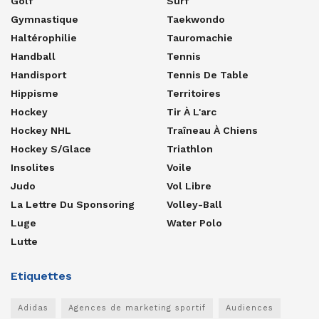
Golf
Surf
Gymnastique
Taekwondo
Haltérophilie
Tauromachie
Handball
Tennis
Handisport
Tennis De Table
Hippisme
Territoires
Hockey
Tir À L'arc
Hockey NHL
Traîneau À Chiens
Hockey S/glace
Triathlon
Insolites
Voile
Judo
Vol Libre
La Lettre Du Sponsoring
Volley-Ball
Luge
Water Polo
Lutte
Etiquettes
Adidas
Agences de marketing sportif
Audiences