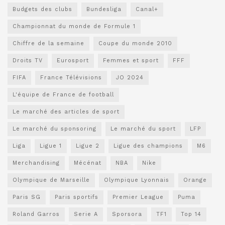
Budgets des clubs
Bundesliga
Canal+
Championnat du monde de Formule 1
Chiffre de la semaine
Coupe du monde 2010
Droits TV
Eurosport
Femmes et sport
FFF
FIFA
France Télévisions
JO 2024
L'équipe de France de football
Le marché des articles de sport
Le marché du sponsoring
Le marché du sport
LFP
Liga
Ligue 1
Ligue 2
Ligue des champions
M6
Merchandising
Mécénat
NBA
Nike
Olympique de Marseille
Olympique Lyonnais
Orange
Paris SG
Paris sportifs
Premier League
Puma
Roland Garros
Serie A
Sporsora
TF1
Top 14