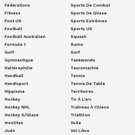
Fédérations
Sports De Combat
Fitness
Sports De Glisse
Foot US
Sports Extrêmes
Football
Sports US
Football Australien
Squash
Formule 1
Sumo
Golf
Surf
Gymnastique
Taekwondo
Haltérophilie
Tauromachie
Handball
Tennis
Handisport
Tennis De Table
Hippisme
Territoires
Hockey
Tir À L'arc
Hockey NHL
Traîneau À Chiens
Hockey S/glace
Triathlon
Insolites
Voile
Judo
Vol Libre