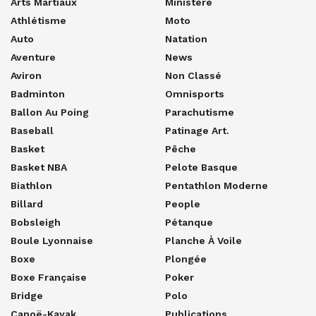
Arts Martiaux
Ministère
Athlétisme
Moto
Auto
Natation
Aventure
News
Aviron
Non Classé
Badminton
Omnisports
Ballon Au Poing
Parachutisme
Baseball
Patinage Art.
Basket
Pêche
Basket NBA
Pelote Basque
Biathlon
Pentathlon Moderne
Billard
People
Bobsleigh
Pétanque
Boule Lyonnaise
Planche À Voile
Boxe
Plongée
Boxe Française
Poker
Bridge
Polo
Canoë-Kayak
Publications