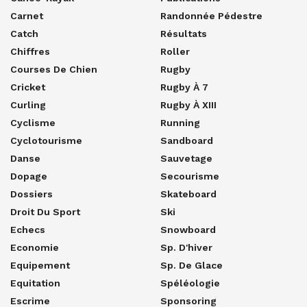
Carnet
Randonnée Pédestre
Catch
Résultats
Chiffres
Roller
Courses De Chien
Rugby
Cricket
Rugby À 7
Curling
Rugby À XIII
Cyclisme
Running
Cyclotourisme
Sandboard
Danse
Sauvetage
Dopage
Secourisme
Dossiers
Skateboard
Droit Du Sport
Ski
Echecs
Snowboard
Economie
Sp. D'hiver
Equipement
Sp. De Glace
Equitation
Spéléologie
Escrime
Sponsoring