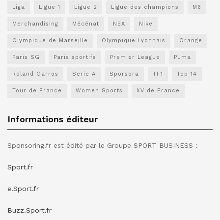
Liga
Ligue 1
Ligue 2
Ligue des champions
M6
Merchandising
Mécénat
NBA
Nike
Olympique de Marseille
Olympique Lyonnais
Orange
Paris SG
Paris sportifs
Premier League
Puma
Roland Garros
Serie A
Sporsora
TF1
Top 14
Tour de France
Women Sports
XV de France
Informations éditeur
Sponsoring.fr est édité par le Groupe SPORT BUSINESS :
Sport.fr
e.Sport.fr
Buzz.Sport.fr