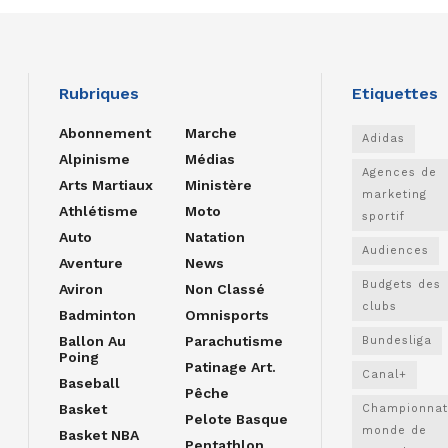
Rubriques
Etiquettes
Abonnement
Marche
Adidas
Alpinisme
Médias
Agences de
Arts Martiaux
Ministère
marketing
Athlétisme
Moto
sportif
Auto
Natation
Audiences
Aventure
News
Budgets des
Aviron
Non Classé
clubs
Badminton
Omnisports
Ballon Au
Parachutisme
Bundesliga
Poing
Patinage Art.
Canal+
Baseball
Pêche
Basket
Championnat
Pelote Basque
monde de
Basket NBA
Pentathlon