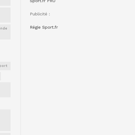
Sport.fr PRO
Publicité :
Régie Sport.fr
onde
port