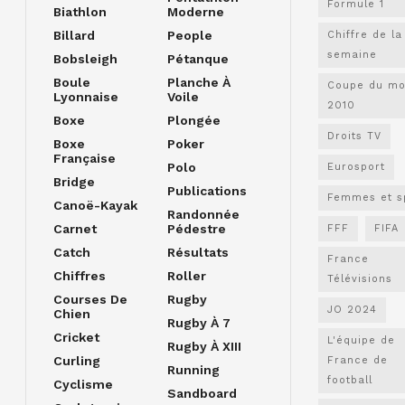
Formule 1
Biathlon
Moderne
Billard
People
Chiffre de la
semaine
Bobsleigh
Pétanque
Boule
Planche À
Coupe du m
Lyonnaise
Voile
2010
Boxe
Plongée
Droits TV
Boxe
Poker
Française
Polo
Eurosport
Bridge
Publications
Femmes et s
Canoë-Kayak
Randonnée
Carnet
Pédestre
FFF
FIFA
Catch
Résultats
France
Chiffres
Roller
Télévisions
Courses De
Rugby
JO 2024
Chien
Rugby À 7
Cricket
L'équipe de
Rugby À XIII
Curling
France de
Running
football
Cyclisme
Sandboard