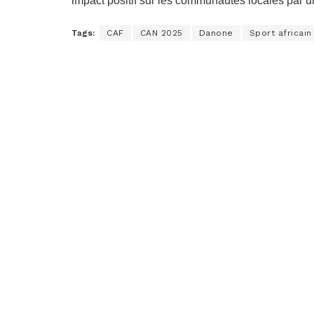
impact positif sur les communautés locales par u
Tags:
CAF
CAN 2025
Danone
Sport africain