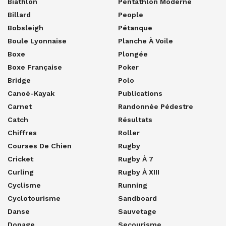
Biathlon
Pentathlon Moderne
Billard
People
Bobsleigh
Pétanque
Boule Lyonnaise
Planche À Voile
Boxe
Plongée
Boxe Française
Poker
Bridge
Polo
Canoë-Kayak
Publications
Carnet
Randonnée Pédestre
Catch
Résultats
Chiffres
Roller
Courses De Chien
Rugby
Cricket
Rugby À 7
Curling
Rugby À XIII
Cyclisme
Running
Cyclotourisme
Sandboard
Danse
Sauvetage
Dopage
Secourisme