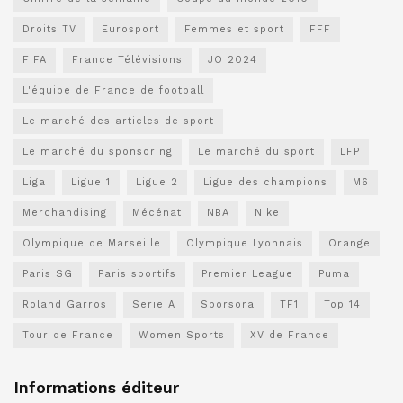
Droits TV
Eurosport
Femmes et sport
FFF
FIFA
France Télévisions
JO 2024
L'équipe de France de football
Le marché des articles de sport
Le marché du sponsoring
Le marché du sport
LFP
Liga
Ligue 1
Ligue 2
Ligue des champions
M6
Merchandising
Mécénat
NBA
Nike
Olympique de Marseille
Olympique Lyonnais
Orange
Paris SG
Paris sportifs
Premier League
Puma
Roland Garros
Serie A
Sporsora
TF1
Top 14
Tour de France
Women Sports
XV de France
Informations éditeur