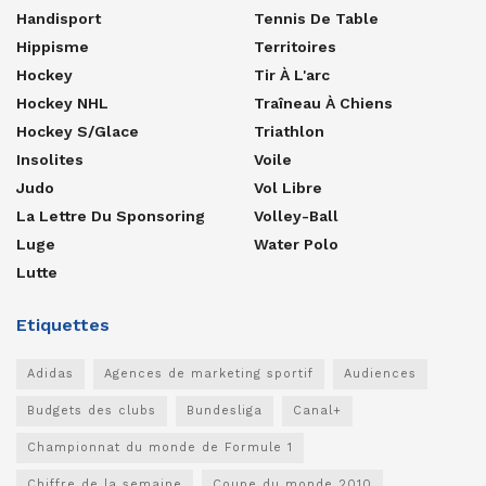
Handisport
Tennis De Table
Hippisme
Territoires
Hockey
Tir À L'arc
Hockey NHL
Traîneau À Chiens
Hockey S/glace
Triathlon
Insolites
Voile
Judo
Vol Libre
La Lettre Du Sponsoring
Volley-Ball
Luge
Water Polo
Lutte
Etiquettes
Adidas
Agences de marketing sportif
Audiences
Budgets des clubs
Bundesliga
Canal+
Championnat du monde de Formule 1
Chiffre de la semaine
Coupe du monde 2010