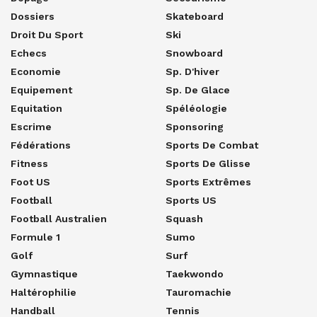
Dossiers
Skateboard
Droit Du Sport
Ski
Echecs
Snowboard
Economie
Sp. D'hiver
Equipement
Sp. De Glace
Equitation
Spéléologie
Escrime
Sponsoring
Fédérations
Sports De Combat
Fitness
Sports De Glisse
Foot US
Sports Extrêmes
Football
Sports US
Football Australien
Squash
Formule 1
Sumo
Golf
Surf
Gymnastique
Taekwondo
Haltérophilie
Tauromachie
Handball
Tennis