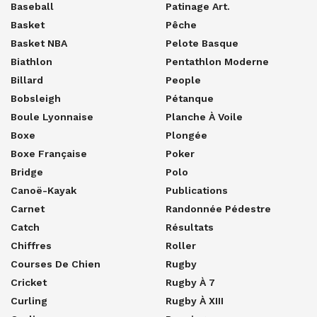
Baseball
Patinage Art.
Basket
Pêche
Basket NBA
Pelote Basque
Biathlon
Pentathlon Moderne
Billard
People
Bobsleigh
Pétanque
Boule Lyonnaise
Planche À Voile
Boxe
Plongée
Boxe Française
Poker
Bridge
Polo
Canoë-Kayak
Publications
Carnet
Randonnée Pédestre
Catch
Résultats
Chiffres
Roller
Courses De Chien
Rugby
Cricket
Rugby À 7
Curling
Rugby À XIII