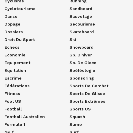
Cyclisme
Running
Cyclotourisme
Sandboard
Danse
Sauvetage
Dopage
Secourisme
Dossiers
Skateboard
Droit Du Sport
Ski
Echecs
Snowboard
Economie
Sp. D'hiver
Equipement
Sp. De Glace
Equitation
Spéléologie
Escrime
Sponsoring
Fédérations
Sports De Combat
Fitness
Sports De Glisse
Foot US
Sports Extrêmes
Football
Sports US
Football Australien
Squash
Formule 1
Sumo
Golf
Surf