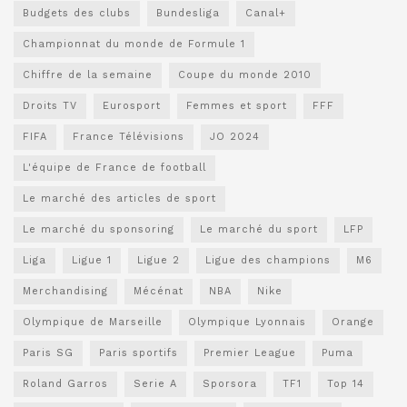
Budgets des clubs
Bundesliga
Canal+
Championnat du monde de Formule 1
Chiffre de la semaine
Coupe du monde 2010
Droits TV
Eurosport
Femmes et sport
FFF
FIFA
France Télévisions
JO 2024
L'équipe de France de football
Le marché des articles de sport
Le marché du sponsoring
Le marché du sport
LFP
Liga
Ligue 1
Ligue 2
Ligue des champions
M6
Merchandising
Mécénat
NBA
Nike
Olympique de Marseille
Olympique Lyonnais
Orange
Paris SG
Paris sportifs
Premier League
Puma
Roland Garros
Serie A
Sporsora
TF1
Top 14