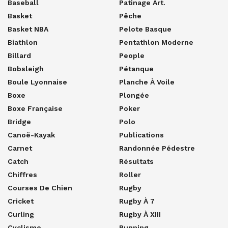
Baseball
Patinage Art.
Basket
Pêche
Basket NBA
Pelote Basque
Biathlon
Pentathlon Moderne
Billard
People
Bobsleigh
Pétanque
Boule Lyonnaise
Planche À Voile
Boxe
Plongée
Boxe Française
Poker
Bridge
Polo
Canoë-Kayak
Publications
Carnet
Randonnée Pédestre
Catch
Résultats
Chiffres
Roller
Courses De Chien
Rugby
Cricket
Rugby À 7
Curling
Rugby À XIII
Cyclisme
Running