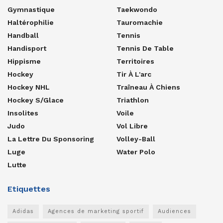
Gymnastique
Taekwondo
Haltérophilie
Tauromachie
Handball
Tennis
Handisport
Tennis De Table
Hippisme
Territoires
Hockey
Tir À L'arc
Hockey NHL
Traîneau À Chiens
Hockey S/glace
Triathlon
Insolites
Voile
Judo
Vol Libre
La Lettre Du Sponsoring
Volley-Ball
Luge
Water Polo
Lutte
Etiquettes
Adidas
Agences de marketing sportif
Audiences