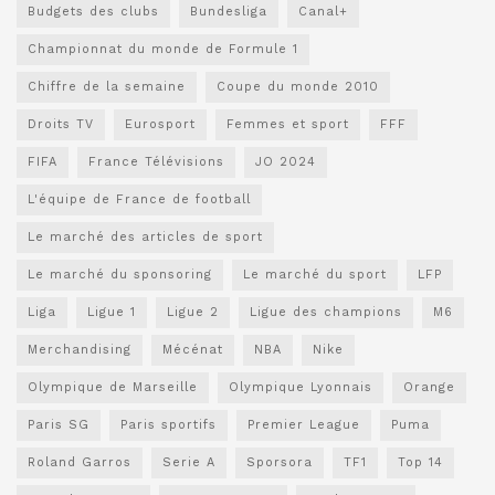
Budgets des clubs
Bundesliga
Canal+
Championnat du monde de Formule 1
Chiffre de la semaine
Coupe du monde 2010
Droits TV
Eurosport
Femmes et sport
FFF
FIFA
France Télévisions
JO 2024
L'équipe de France de football
Le marché des articles de sport
Le marché du sponsoring
Le marché du sport
LFP
Liga
Ligue 1
Ligue 2
Ligue des champions
M6
Merchandising
Mécénat
NBA
Nike
Olympique de Marseille
Olympique Lyonnais
Orange
Paris SG
Paris sportifs
Premier League
Puma
Roland Garros
Serie A
Sporsora
TF1
Top 14