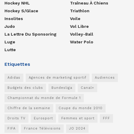
Hockey NHL
Traîneau À Chiens
Hockey S/glace
Triathlon
Insolites
Voile
Judo
Vol Libre
La Lettre Du Sponsoring
Volley-Ball
Luge
Water Polo
Lutte
Etiquettes
Adidas
Agences de marketing sportif
Audiences
Budgets des clubs
Bundesliga
Canal+
Championnat du monde de Formule 1
Chiffre de la semaine
Coupe du monde 2010
Droits TV
Eurosport
Femmes et sport
FFF
FIFA
France Télévisions
JO 2024