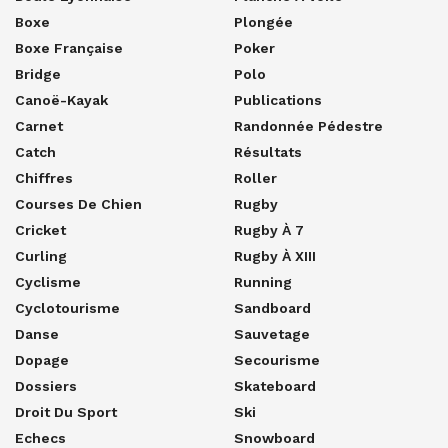
Boxe
Plongée
Boxe Française
Poker
Bridge
Polo
Canoë-Kayak
Publications
Carnet
Randonnée Pédestre
Catch
Résultats
Chiffres
Roller
Courses De Chien
Rugby
Cricket
Rugby À 7
Curling
Rugby À XIII
Cyclisme
Running
Cyclotourisme
Sandboard
Danse
Sauvetage
Dopage
Secourisme
Dossiers
Skateboard
Droit Du Sport
Ski
Echecs
Snowboard