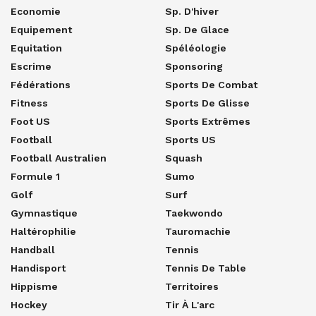
Economie
Sp. D'hiver
Equipement
Sp. De Glace
Equitation
Spéléologie
Escrime
Sponsoring
Fédérations
Sports De Combat
Fitness
Sports De Glisse
Foot US
Sports Extrêmes
Football
Sports US
Football Australien
Squash
Formule 1
Sumo
Golf
Surf
Gymnastique
Taekwondo
Haltérophilie
Tauromachie
Handball
Tennis
Handisport
Tennis De Table
Hippisme
Territoires
Hockey
Tir À L'arc