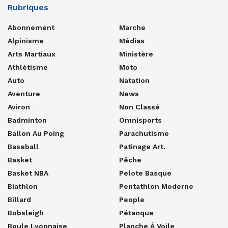
Rubriques
Abonnement
Marche
Alpinisme
Médias
Arts Martiaux
Ministère
Athlétisme
Moto
Auto
Natation
Aventure
News
Aviron
Non Classé
Badminton
Omnisports
Ballon Au Poing
Parachutisme
Baseball
Patinage Art.
Basket
Pêche
Basket NBA
Pelote Basque
Biathlon
Pentathlon Moderne
Billard
People
Bobsleigh
Pétanque
Boule Lyonnaise
Planche À Voile