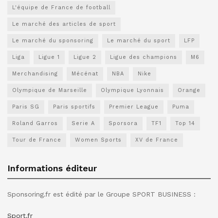
L'équipe de France de football
Le marché des articles de sport
Le marché du sponsoring
Le marché du sport
LFP
Liga
Ligue 1
Ligue 2
Ligue des champions
M6
Merchandising
Mécénat
NBA
Nike
Olympique de Marseille
Olympique Lyonnais
Orange
Paris SG
Paris sportifs
Premier League
Puma
Roland Garros
Serie A
Sporsora
TF1
Top 14
Tour de France
Women Sports
XV de France
Informations éditeur
Sponsoring.fr est édité par le Groupe SPORT BUSINESS :
Sport.fr