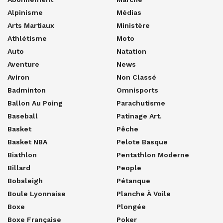
Alpinisme
Médias
Arts Martiaux
Ministère
Athlétisme
Moto
Auto
Natation
Aventure
News
Aviron
Non Classé
Badminton
Omnisports
Ballon Au Poing
Parachutisme
Baseball
Patinage Art.
Basket
Pêche
Basket NBA
Pelote Basque
Biathlon
Pentathlon Moderne
Billard
People
Bobsleigh
Pétanque
Boule Lyonnaise
Planche À Voile
Boxe
Plongée
Boxe Française
Poker