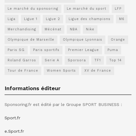
Le marché du sponsoring
Le marché du sport
LFP
Liga
Ligue 1
Ligue 2
Ligue des champions
M6
Merchandising
Mécénat
NBA
Nike
Olympique de Marseille
Olympique Lyonnais
Orange
Paris SG
Paris sportifs
Premier League
Puma
Roland Garros
Serie A
Sporsora
TF1
Top 14
Tour de France
Women Sports
XV de France
Informations éditeur
Sponsoring.fr est édité par le Groupe SPORT BUSINESS :
Sport.fr
e.Sport.fr