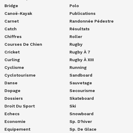
Bridge
Polo
Canoë-Kayak
Publications
Carnet
Randonnée Pédestre
Catch
Résultats
Chiffres
Roller
Courses De Chien
Rugby
Cricket
Rugby À 7
Curling
Rugby À XIII
Cyclisme
Running
Cyclotourisme
Sandboard
Danse
Sauvetage
Dopage
Secourisme
Dossiers
Skateboard
Droit Du Sport
Ski
Echecs
Snowboard
Economie
Sp. D'hiver
Equipement
Sp. De Glace