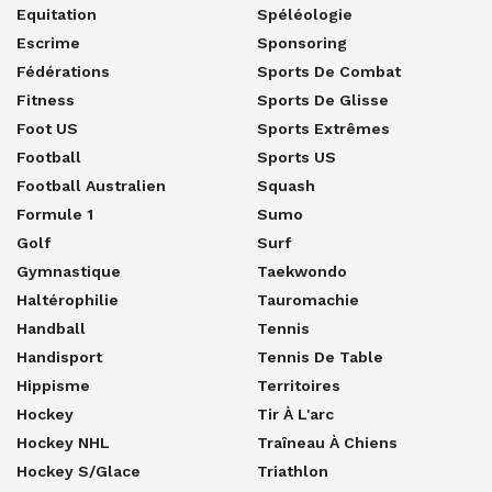
Equitation
Spéléologie
Escrime
Sponsoring
Fédérations
Sports De Combat
Fitness
Sports De Glisse
Foot US
Sports Extrêmes
Football
Sports US
Football Australien
Squash
Formule 1
Sumo
Golf
Surf
Gymnastique
Taekwondo
Haltérophilie
Tauromachie
Handball
Tennis
Handisport
Tennis De Table
Hippisme
Territoires
Hockey
Tir À L'arc
Hockey NHL
Traîneau À Chiens
Hockey S/glace
Triathlon