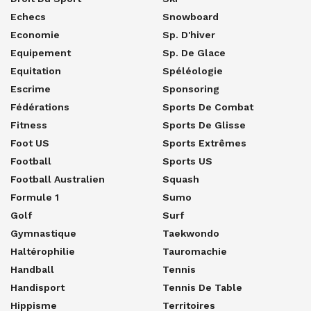
Echecs
Snowboard
Economie
Sp. D'hiver
Equipement
Sp. De Glace
Equitation
Spéléologie
Escrime
Sponsoring
Fédérations
Sports De Combat
Fitness
Sports De Glisse
Foot US
Sports Extrêmes
Football
Sports US
Football Australien
Squash
Formule 1
Sumo
Golf
Surf
Gymnastique
Taekwondo
Haltérophilie
Tauromachie
Handball
Tennis
Handisport
Tennis De Table
Hippisme
Territoires