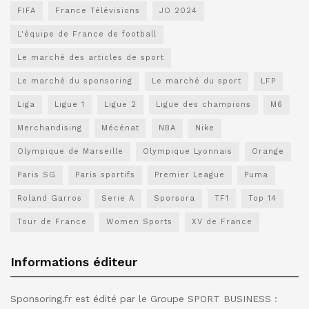
FIFA
France Télévisions
JO 2024
L'équipe de France de football
Le marché des articles de sport
Le marché du sponsoring
Le marché du sport
LFP
Liga
Ligue 1
Ligue 2
Ligue des champions
M6
Merchandising
Mécénat
NBA
Nike
Olympique de Marseille
Olympique Lyonnais
Orange
Paris SG
Paris sportifs
Premier League
Puma
Roland Garros
Serie A
Sporsora
TF1
Top 14
Tour de France
Women Sports
XV de France
Informations éditeur
Sponsoring.fr est édité par le Groupe SPORT BUSINESS :