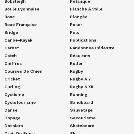
Bobsleigh
Pétanque
Boule Lyonnaise
Planche À Voile
Boxe
Plongée
Boxe Française
Poker
Bridge
Polo
Canoë-Kayak
Publications
Carnet
Randonnée Pédestre
Catch
Résultats
Chiffres
Roller
Courses De Chien
Rugby
Cricket
Rugby À 7
Curling
Rugby À XIII
Cyclisme
Running
Cyclotourisme
Sandboard
Danse
Sauvetage
Dopage
Secourisme
Dossiers
Skateboard
Droit Du Sport
Ski