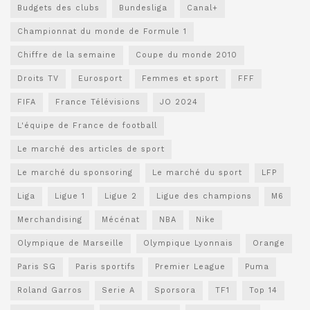
Budgets des clubs
Bundesliga
Canal+
Championnat du monde de Formule 1
Chiffre de la semaine
Coupe du monde 2010
Droits TV
Eurosport
Femmes et sport
FFF
FIFA
France Télévisions
JO 2024
L'équipe de France de football
Le marché des articles de sport
Le marché du sponsoring
Le marché du sport
LFP
Liga
Ligue 1
Ligue 2
Ligue des champions
M6
Merchandising
Mécénat
NBA
Nike
Olympique de Marseille
Olympique Lyonnais
Orange
Paris SG
Paris sportifs
Premier League
Puma
Roland Garros
Serie A
Sporsora
TF1
Top 14