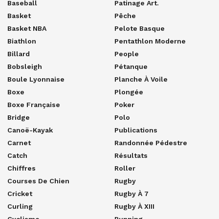
Baseball
Patinage Art.
Basket
Pêche
Basket NBA
Pelote Basque
Biathlon
Pentathlon Moderne
Billard
People
Bobsleigh
Pétanque
Boule Lyonnaise
Planche À Voile
Boxe
Plongée
Boxe Française
Poker
Bridge
Polo
Canoë-Kayak
Publications
Carnet
Randonnée Pédestre
Catch
Résultats
Chiffres
Roller
Courses De Chien
Rugby
Cricket
Rugby À 7
Curling
Rugby À XIII
Cyclisme
Running