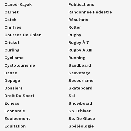
Canoë-Kayak
Publications
Carnet
Randonnée Pédestre
Catch
Résultats
Chiffres
Roller
Courses De Chien
Rugby
Cricket
Rugby À 7
Curling
Rugby À XIII
Cyclisme
Running
Cyclotourisme
Sandboard
Danse
Sauvetage
Dopage
Secourisme
Dossiers
Skateboard
Droit Du Sport
Ski
Echecs
Snowboard
Economie
Sp. D'hiver
Equipement
Sp. De Glace
Equitation
Spéléologie