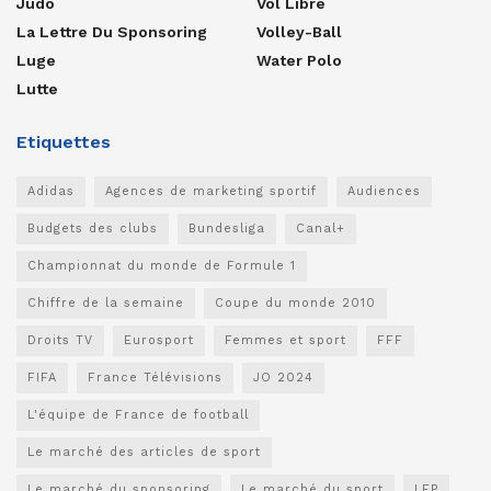
Judo
Vol Libre
La Lettre Du Sponsoring
Volley-Ball
Luge
Water Polo
Lutte
Etiquettes
Adidas
Agences de marketing sportif
Audiences
Budgets des clubs
Bundesliga
Canal+
Championnat du monde de Formule 1
Chiffre de la semaine
Coupe du monde 2010
Droits TV
Eurosport
Femmes et sport
FFF
FIFA
France Télévisions
JO 2024
L'équipe de France de football
Le marché des articles de sport
Le marché du sponsoring
Le marché du sport
LFP