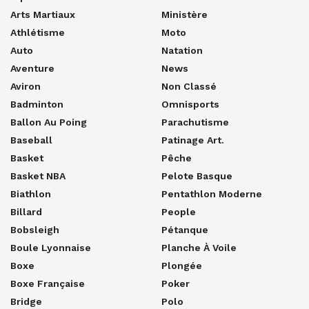
Arts Martiaux
Ministère
Athlétisme
Moto
Auto
Natation
Aventure
News
Aviron
Non Classé
Badminton
Omnisports
Ballon Au Poing
Parachutisme
Baseball
Patinage Art.
Basket
Pêche
Basket NBA
Pelote Basque
Biathlon
Pentathlon Moderne
Billard
People
Bobsleigh
Pétanque
Boule Lyonnaise
Planche À Voile
Boxe
Plongée
Boxe Française
Poker
Bridge
Polo