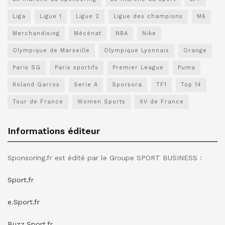
Liga
Ligue 1
Ligue 2
Ligue des champions
M6
Merchandising
Mécénat
NBA
Nike
Olympique de Marseille
Olympique Lyonnais
Orange
Paris SG
Paris sportifs
Premier League
Puma
Roland Garros
Serie A
Sporsora
TF1
Top 14
Tour de France
Women Sports
XV de France
Informations éditeur
Sponsoring.fr est édité par le Groupe SPORT BUSINESS :
Sport.fr
e.Sport.fr
Buzz.Sport.fr