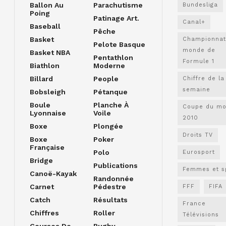
Ballon Au
Parachutisme
Bundesliga
Poing
Patinage Art.
Canal+
Baseball
Pêche
Basket
Championnat
Pelote Basque
monde de
Basket NBA
Pentathlon
Formule 1
Biathlon
Moderne
Billard
People
Chiffre de la
semaine
Bobsleigh
Pétanque
Boule
Planche À
Coupe du m
Lyonnaise
Voile
2010
Boxe
Plongée
Droits TV
Boxe
Poker
Française
Polo
Eurosport
Bridge
Publications
Femmes et s
Canoë-Kayak
Randonnée
Carnet
Pédestre
FFF
FIFA
Catch
Résultats
France
Chiffres
Roller
Télévisions
Courses De
Rugby