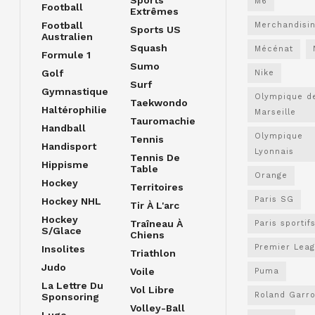
M6
Football
Extrêmes
Football
Merchandisi
Sports US
Australien
Squash
Mécénat
Formule 1
Sumo
Golf
Nike
Surf
Gymnastique
Olympique d
Taekwondo
Haltérophilie
Marseille
Tauromachie
Handball
Olympique
Tennis
Handisport
Lyonnais
Tennis De
Hippisme
Table
Orange
Hockey
Territoires
Paris SG
Hockey NHL
Tir À L'arc
Hockey
Traîneau À
Paris sportif
S/glace
Chiens
Premier Lea
Insolites
Triathlon
Judo
Voile
Puma
La Lettre Du
Vol Libre
Roland Garr
Sponsoring
Volley-Ball
Luge