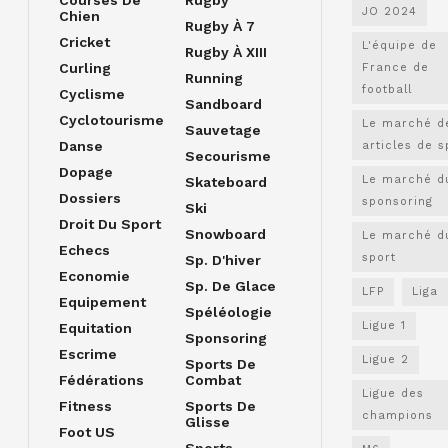
JO 2024
Chien
Rugby À 7
Cricket
L'équipe de
Rugby À XIII
Curling
France de
Running
football
Cyclisme
Sandboard
Cyclotourisme
Le marché d
Sauvetage
Danse
articles de s
Secourisme
Dopage
Le marché d
Skateboard
Dossiers
sponsoring
Ski
Droit Du Sport
Snowboard
Le marché d
Echecs
sport
Sp. D'hiver
Economie
Sp. De Glace
LFP
Liga
Equipement
Spéléologie
Ligue 1
Equitation
Sponsoring
Escrime
Ligue 2
Sports De
Fédérations
Combat
Ligue des
Fitness
Sports De
champions
Glisse
Foot US
Sports