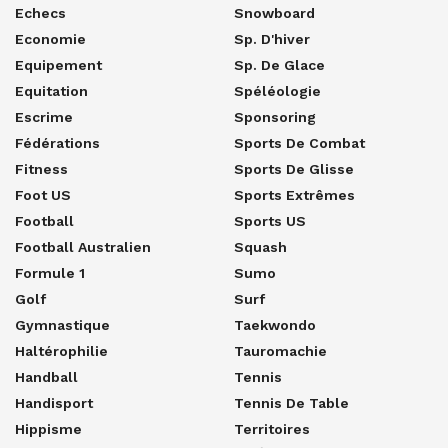
Echecs
Snowboard
Economie
Sp. D'hiver
Equipement
Sp. De Glace
Equitation
Spéléologie
Escrime
Sponsoring
Fédérations
Sports De Combat
Fitness
Sports De Glisse
Foot US
Sports Extrêmes
Football
Sports US
Football Australien
Squash
Formule 1
Sumo
Golf
Surf
Gymnastique
Taekwondo
Haltérophilie
Tauromachie
Handball
Tennis
Handisport
Tennis De Table
Hippisme
Territoires