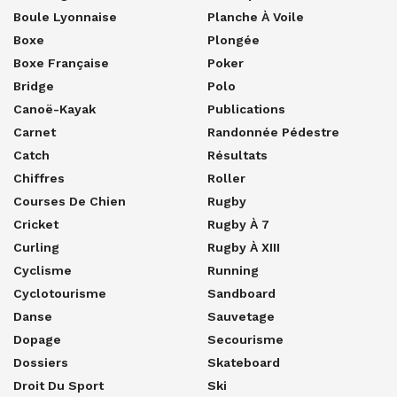
Boule Lyonnaise
Planche À Voile
Boxe
Plongée
Boxe Française
Poker
Bridge
Polo
Canoë-Kayak
Publications
Carnet
Randonnée Pédestre
Catch
Résultats
Chiffres
Roller
Courses De Chien
Rugby
Cricket
Rugby À 7
Curling
Rugby À XIII
Cyclisme
Running
Cyclotourisme
Sandboard
Danse
Sauvetage
Dopage
Secourisme
Dossiers
Skateboard
Droit Du Sport
Ski