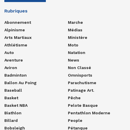
Rubriques
Abonnement
Marche
Alpinisme
Médias
Arts Martiaux
Ministère
Athlétisme
Moto
Auto
Natation
Aventure
News
Aviron
Non Classé
Badminton
Omnisports
Ballon Au Poing
Parachutisme
Baseball
Patinage Art.
Basket
Pêche
Basket NBA
Pelote Basque
Biathlon
Pentathlon Moderne
Billard
People
Bobsleigh
Pétanque