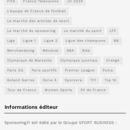
FIFA
France Télévisions
JO 2024
L'équipe de France de football
Le marché des articles de sport
Le marché du sponsoring
Le marché du sport
LFP
Liga
Ligue 1
Ligue 2
Ligue des champions
M6
Merchandising
Mécénat
NBA
Nike
Olympique de Marseille
Olympique Lyonnais
Orange
Paris SG
Paris sportifs
Premier League
Puma
Roland Garros
Serie A
Sporsora
TF1
Top 14
Tour de France
Women Sports
XV de France
Informations éditeur
Sponsoring.fr est édité par le Groupe SPORT BUSINESS :