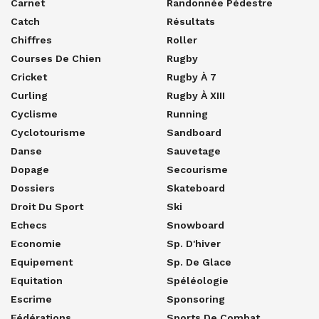
Carnet
Randonnée Pédestre
Catch
Résultats
Chiffres
Roller
Courses De Chien
Rugby
Cricket
Rugby À 7
Curling
Rugby À XIII
Cyclisme
Running
Cyclotourisme
Sandboard
Danse
Sauvetage
Dopage
Secourisme
Dossiers
Skateboard
Droit Du Sport
Ski
Echecs
Snowboard
Economie
Sp. D'hiver
Equipement
Sp. De Glace
Equitation
Spéléologie
Escrime
Sponsoring
Fédérations
Sports De Combat