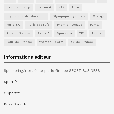
Merchandising
Mécénat
NBA
Nike
Olympique de Marseille
Olympique Lyonnais
Orange
Paris SG
Paris sportifs
Premier League
Puma
Roland Garros
Serie A
Sporsora
TF1
Top 14
Tour de France
Women Sports
XV de France
Informations éditeur
Sponsoring.fr est édité par le Groupe SPORT BUSINESS :
Sport.fr
e.Sport.fr
Buzz.Sport.fr