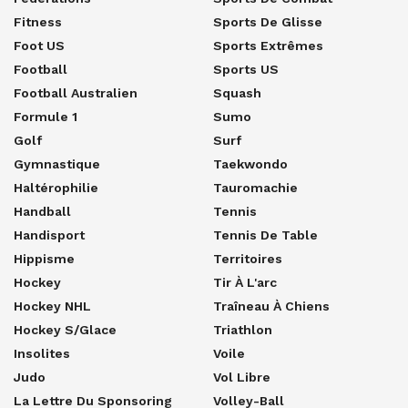
Fitness
Sports De Glisse
Foot US
Sports Extrêmes
Football
Sports US
Football Australien
Squash
Formule 1
Sumo
Golf
Surf
Gymnastique
Taekwondo
Haltérophilie
Tauromachie
Handball
Tennis
Handisport
Tennis De Table
Hippisme
Territoires
Hockey
Tir À L'arc
Hockey NHL
Traîneau À Chiens
Hockey S/glace
Triathlon
Insolites
Voile
Judo
Vol Libre
La Lettre Du Sponsoring
Volley-Ball