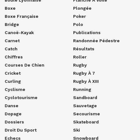
Boxe
Plongée
Boxe Française
Poker
Bridge
Polo
Canoë-Kayak
Publications
Carnet
Randonnée Pédestre
Catch
Résultats
Chiffres
Roller
Courses De Chien
Rugby
Cricket
Rugby À 7
Curling
Rugby À XIII
Cyclisme
Running
Cyclotourisme
Sandboard
Danse
Sauvetage
Dopage
Secourisme
Dossiers
Skateboard
Droit Du Sport
Ski
Echecs
Snowboard