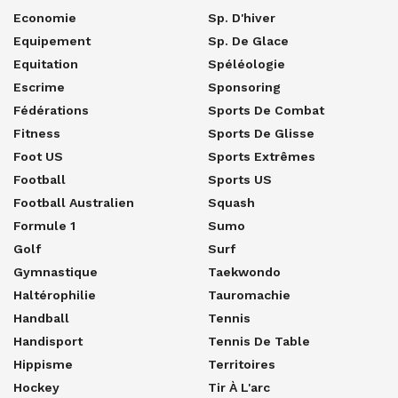
Economie
Sp. D'hiver
Equipement
Sp. De Glace
Equitation
Spéléologie
Escrime
Sponsoring
Fédérations
Sports De Combat
Fitness
Sports De Glisse
Foot US
Sports Extrêmes
Football
Sports US
Football Australien
Squash
Formule 1
Sumo
Golf
Surf
Gymnastique
Taekwondo
Haltérophilie
Tauromachie
Handball
Tennis
Handisport
Tennis De Table
Hippisme
Territoires
Hockey
Tir À L'arc