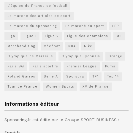
L'équipe de France de football
Le marché des articles de sport
Le marché du sponsoring
Le marché du sport
LFP
Liga
Ligue 1
Ligue 2
Ligue des champions
M6
Merchandising
Mécénat
NBA
Nike
Olympique de Marseille
Olympique Lyonnais
Orange
Paris SG
Paris sportifs
Premier League
Puma
Roland Garros
Serie A
Sporsora
TF1
Top 14
Tour de France
Women Sports
XV de France
Informations éditeur
Sponsoring.fr est édité par le Groupe SPORT BUSINESS :
Sport.fr