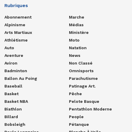
Rubriques
Abonnement
Marche
Alpinisme
Médias
Arts Martiaux
Ministère
Athlétisme
Moto
Auto
Natation
Aventure
News
Aviron
Non Classé
Badminton
Omnisports
Ballon Au Poing
Parachutisme
Baseball
Patinage Art.
Basket
Pêche
Basket NBA
Pelote Basque
Biathlon
Pentathlon Moderne
Billard
People
Bobsleigh
Pétanque
Boule Lyonnaise
Planche À Voile