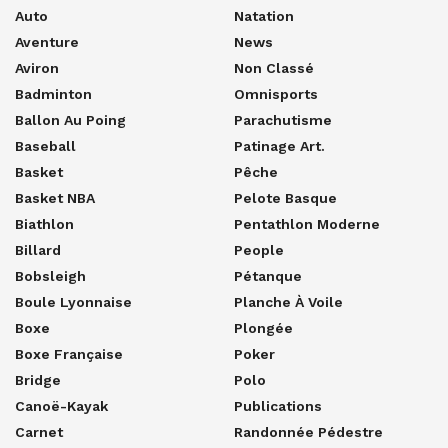
Auto
Natation
Aventure
News
Aviron
Non Classé
Badminton
Omnisports
Ballon Au Poing
Parachutisme
Baseball
Patinage Art.
Basket
Pêche
Basket NBA
Pelote Basque
Biathlon
Pentathlon Moderne
Billard
People
Bobsleigh
Pétanque
Boule Lyonnaise
Planche À Voile
Boxe
Plongée
Boxe Française
Poker
Bridge
Polo
Canoë-Kayak
Publications
Carnet
Randonnée Pédestre