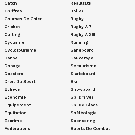
Catch
Résultats
Chiffres
Roller
Courses De Chien
Rugby
Cricket
Rugby À 7
Curling
Rugby À XIII
Cyclisme
Running
Cyclotourisme
Sandboard
Danse
Sauvetage
Dopage
Secourisme
Dossiers
Skateboard
Droit Du Sport
Ski
Echecs
Snowboard
Economie
Sp. D'hiver
Equipement
Sp. De Glace
Equitation
Spéléologie
Escrime
Sponsoring
Fédérations
Sports De Combat