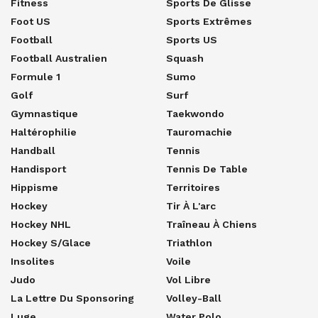
Fitness
Sports De Glisse
Foot US
Sports Extrêmes
Football
Sports US
Football Australien
Squash
Formule 1
Sumo
Golf
Surf
Gymnastique
Taekwondo
Haltérophilie
Tauromachie
Handball
Tennis
Handisport
Tennis De Table
Hippisme
Territoires
Hockey
Tir À L'arc
Hockey NHL
Traîneau À Chiens
Hockey S/glace
Triathlon
Insolites
Voile
Judo
Vol Libre
La Lettre Du Sponsoring
Volley-Ball
Luge
Water Polo