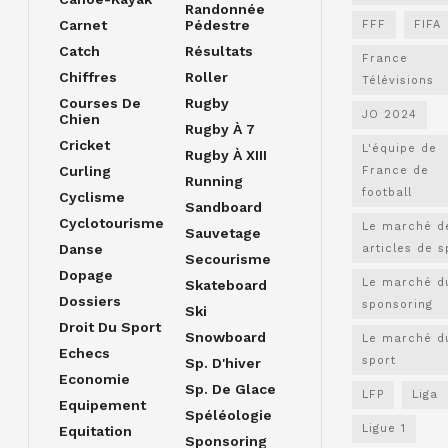
Randonnée
Carnet
Pédestre
FFF
FIFA
Catch
Résultats
France
Chiffres
Roller
Télévisions
Courses De
Rugby
JO 2024
Chien
Rugby À 7
Cricket
L'équipe de
Rugby À XIII
Curling
France de
Running
football
Cyclisme
Sandboard
Cyclotourisme
Le marché d
Sauvetage
Danse
articles de s
Secourisme
Dopage
Le marché d
Skateboard
Dossiers
sponsoring
Ski
Droit Du Sport
Snowboard
Le marché d
Echecs
sport
Sp. D'hiver
Economie
Sp. De Glace
LFP
Liga
Equipement
Spéléologie
Ligue 1
Equitation
Sponsoring