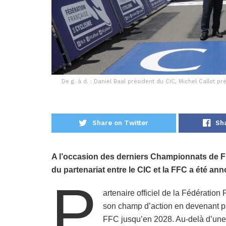
De g. à d. : Daniel Baal président du CIC, Michel Callot p
Share on Twitter
Sh
A l’occasion des derniers Championnats de F
du partenariat entre le CIC et la FFC a été an
P
artenaire officiel de la Fédératio
son champ d’action en devenant pa
FFC jusqu’en 2028. Au-delà d’une v