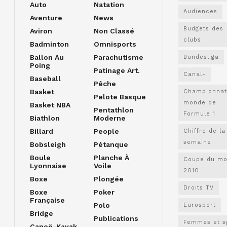
Auto
Natation
Audiences
Aventure
News
Budgets des
Aviron
Non Classé
clubs
Badminton
Omnisports
Ballon Au
Parachutisme
Bundesliga
Poing
Patinage Art.
Canal+
Baseball
Pêche
Basket
Championnat
Pelote Basque
monde de
Basket NBA
Pentathlon
Formule 1
Biathlon
Moderne
Billard
People
Chiffre de la
semaine
Bobsleigh
Pétanque
Boule
Planche À
Coupe du m
Lyonnaise
Voile
2010
Boxe
Plongée
Droits TV
Boxe
Poker
Française
Polo
Eurosport
Bridge
Publications
Femmes et s
Canoë-Kayak