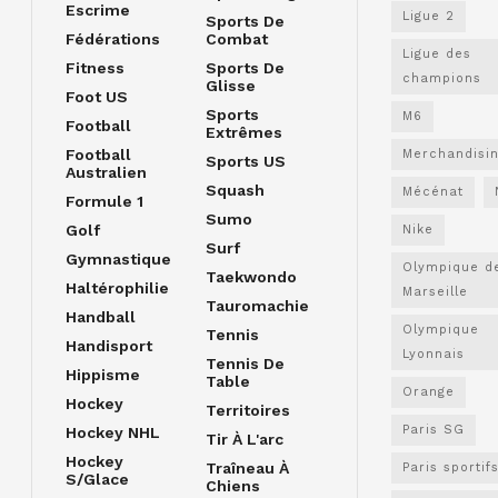
Escrime
Ligue 2
Sports De
Fédérations
Combat
Ligue des
Fitness
Sports De
champions
Glisse
Foot US
Sports
M6
Football
Extrêmes
Football
Merchandisi
Sports US
Australien
Squash
Mécénat
Formule 1
Sumo
Golf
Nike
Surf
Gymnastique
Olympique d
Taekwondo
Haltérophilie
Marseille
Tauromachie
Handball
Olympique
Tennis
Handisport
Lyonnais
Tennis De
Hippisme
Table
Orange
Hockey
Territoires
Paris SG
Hockey NHL
Tir À L'arc
Hockey
Traîneau À
Paris sportif
S/glace
Chiens