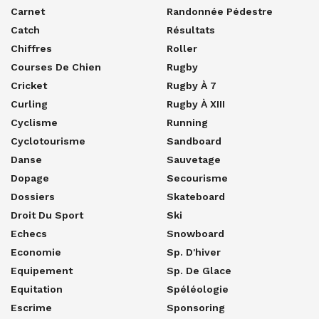
Carnet
Randonnée Pédestre
Catch
Résultats
Chiffres
Roller
Courses De Chien
Rugby
Cricket
Rugby À 7
Curling
Rugby À XIII
Cyclisme
Running
Cyclotourisme
Sandboard
Danse
Sauvetage
Dopage
Secourisme
Dossiers
Skateboard
Droit Du Sport
Ski
Echecs
Snowboard
Economie
Sp. D'hiver
Equipement
Sp. De Glace
Equitation
Spéléologie
Escrime
Sponsoring