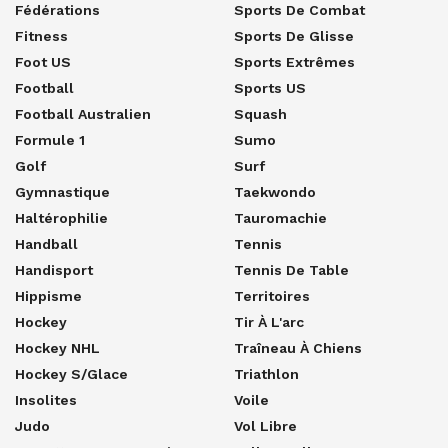
Fédérations
Sports De Combat
Fitness
Sports De Glisse
Foot US
Sports Extrêmes
Football
Sports US
Football Australien
Squash
Formule 1
Sumo
Golf
Surf
Gymnastique
Taekwondo
Haltérophilie
Tauromachie
Handball
Tennis
Handisport
Tennis De Table
Hippisme
Territoires
Hockey
Tir À L'arc
Hockey NHL
Traîneau À Chiens
Hockey S/glace
Triathlon
Insolites
Voile
Judo
Vol Libre