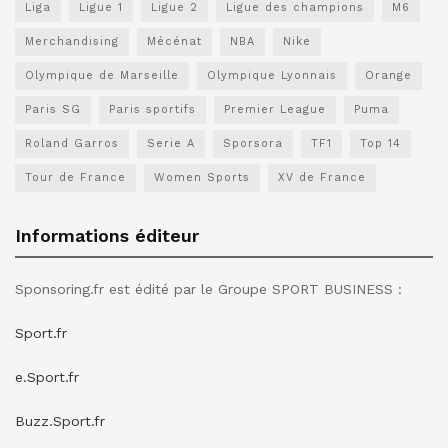
Liga
Ligue 1
Ligue 2
Ligue des champions
M6
Merchandising
Mécénat
NBA
Nike
Olympique de Marseille
Olympique Lyonnais
Orange
Paris SG
Paris sportifs
Premier League
Puma
Roland Garros
Serie A
Sporsora
TF1
Top 14
Tour de France
Women Sports
XV de France
Informations éditeur
Sponsoring.fr est édité par le Groupe SPORT BUSINESS :
Sport.fr
e.Sport.fr
Buzz.Sport.fr