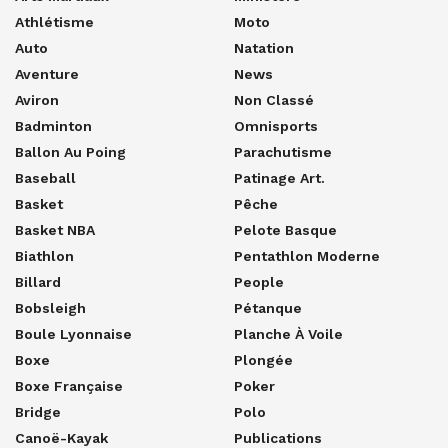
Athlétisme
Moto
Auto
Natation
Aventure
News
Aviron
Non Classé
Badminton
Omnisports
Ballon Au Poing
Parachutisme
Baseball
Patinage Art.
Basket
Pêche
Basket NBA
Pelote Basque
Biathlon
Pentathlon Moderne
Billard
People
Bobsleigh
Pétanque
Boule Lyonnaise
Planche À Voile
Boxe
Plongée
Boxe Française
Poker
Bridge
Polo
Canoë-Kayak
Publications