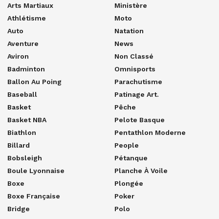
Arts Martiaux
Ministère
Athlétisme
Moto
Auto
Natation
Aventure
News
Aviron
Non Classé
Badminton
Omnisports
Ballon Au Poing
Parachutisme
Baseball
Patinage Art.
Basket
Pêche
Basket NBA
Pelote Basque
Biathlon
Pentathlon Moderne
Billard
People
Bobsleigh
Pétanque
Boule Lyonnaise
Planche À Voile
Boxe
Plongée
Boxe Française
Poker
Bridge
Polo