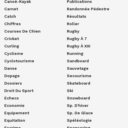
Canoë-Kayak
Publications
Carnet
Randonnée Pédestre
Catch
Résultats
Chiffres
Roller
Courses De Chien
Rugby
Cricket
Rugby À 7
Curling
Rugby À XIII
Cyclisme
Running
Cyclotourisme
Sandboard
Danse
Sauvetage
Dopage
Secourisme
Dossiers
Skateboard
Droit Du Sport
Ski
Echecs
Snowboard
Economie
Sp. D'hiver
Equipement
Sp. De Glace
Equitation
Spéléologie
Escrime
Sponsoring