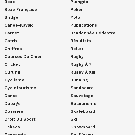
Boxe
Plongée
Boxe Française
Poker
Bridge
Polo
Canoë-Kayak
Publications
Carnet
Randonnée Pédestre
Catch
Résultats
Chiffres
Roller
Courses De Chien
Rugby
Cricket
Rugby À 7
Curling
Rugby À XIII
Cyclisme
Running
Cyclotourisme
Sandboard
Danse
Sauvetage
Dopage
Secourisme
Dossiers
Skateboard
Droit Du Sport
Ski
Echecs
Snowboard
Economie
Sp. D'hiver