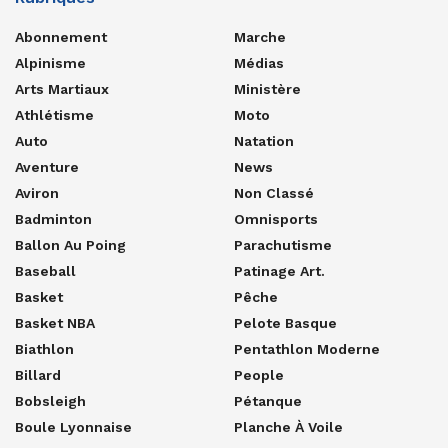
Abonnement
Marche
Alpinisme
Médias
Arts Martiaux
Ministère
Athlétisme
Moto
Auto
Natation
Aventure
News
Aviron
Non Classé
Badminton
Omnisports
Ballon Au Poing
Parachutisme
Baseball
Patinage Art.
Basket
Pêche
Basket NBA
Pelote Basque
Biathlon
Pentathlon Moderne
Billard
People
Bobsleigh
Pétanque
Boule Lyonnaise
Planche À Voile