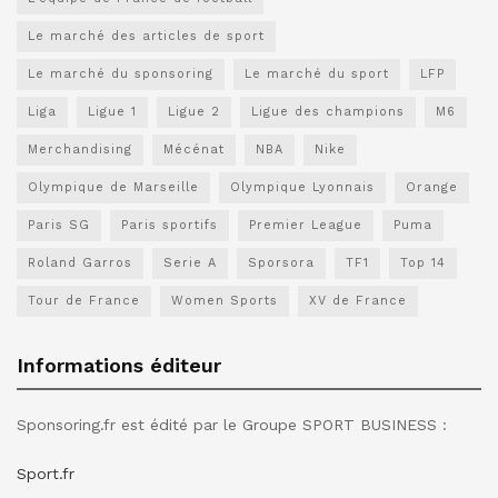
Le marché des articles de sport
Le marché du sponsoring
Le marché du sport
LFP
Liga
Ligue 1
Ligue 2
Ligue des champions
M6
Merchandising
Mécénat
NBA
Nike
Olympique de Marseille
Olympique Lyonnais
Orange
Paris SG
Paris sportifs
Premier League
Puma
Roland Garros
Serie A
Sporsora
TF1
Top 14
Tour de France
Women Sports
XV de France
Informations éditeur
Sponsoring.fr est édité par le Groupe SPORT BUSINESS :
Sport.fr