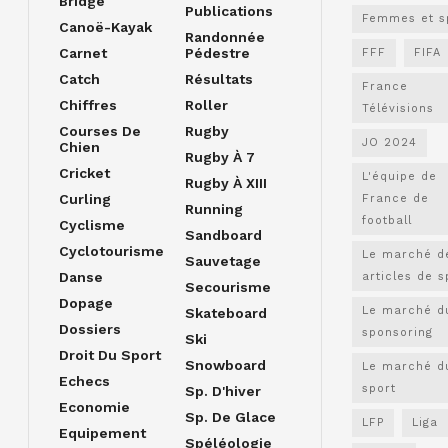
Bridge
Publications
Femmes et s
Canoë-Kayak
Randonnée
Carnet
Pédestre
FFF
FIFA
Catch
Résultats
France
Chiffres
Roller
Télévisions
Courses De
Rugby
JO 2024
Chien
Rugby À 7
Cricket
L'équipe de
Rugby À XIII
Curling
France de
Running
football
Cyclisme
Sandboard
Cyclotourisme
Le marché d
Sauvetage
Danse
articles de s
Secourisme
Dopage
Le marché d
Skateboard
Dossiers
sponsoring
Ski
Droit Du Sport
Snowboard
Le marché d
Echecs
sport
Sp. D'hiver
Economie
Sp. De Glace
LFP
Liga
Equipement
Spéléologie