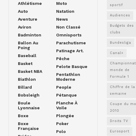
Athlétisme
Moto
sportif
Auto
Natation
Audiences
Aventure
News
Budgets des
Aviron
Non Classé
clubs
Badminton
Omnisports
Ballon Au
Parachutisme
Bundesliga
Poing
Patinage Art.
Canal+
Baseball
Pêche
Basket
Championnat
Pelote Basque
monde de
Basket NBA
Pentathlon
Formule 1
Biathlon
Moderne
Billard
People
Chiffre de la
semaine
Bobsleigh
Pétanque
Boule
Planche À
Coupe du m
Lyonnaise
Voile
2010
Boxe
Plongée
Droits TV
Boxe
Poker
Française
Polo
Eurosport