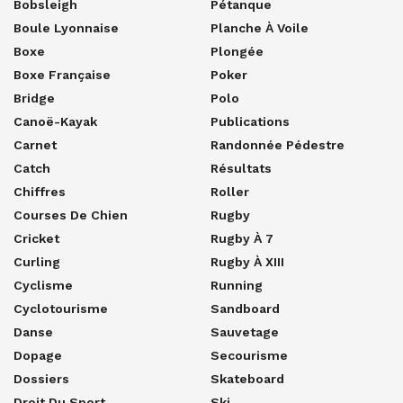
Bobsleigh
Pétanque
Boule Lyonnaise
Planche À Voile
Boxe
Plongée
Boxe Française
Poker
Bridge
Polo
Canoë-Kayak
Publications
Carnet
Randonnée Pédestre
Catch
Résultats
Chiffres
Roller
Courses De Chien
Rugby
Cricket
Rugby À 7
Curling
Rugby À XIII
Cyclisme
Running
Cyclotourisme
Sandboard
Danse
Sauvetage
Dopage
Secourisme
Dossiers
Skateboard
Droit Du Sport
Ski