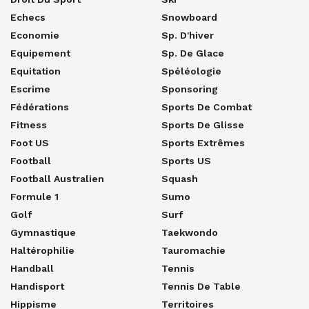
Echecs
Snowboard
Economie
Sp. D'hiver
Equipement
Sp. De Glace
Equitation
Spéléologie
Escrime
Sponsoring
Fédérations
Sports De Combat
Fitness
Sports De Glisse
Foot US
Sports Extrêmes
Football
Sports US
Football Australien
Squash
Formule 1
Sumo
Golf
Surf
Gymnastique
Taekwondo
Haltérophilie
Tauromachie
Handball
Tennis
Handisport
Tennis De Table
Hippisme
Territoires