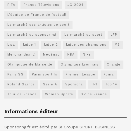
FIFA
France Télévisions
JO 2024
L'équipe de France de football
Le marché des articles de sport
Le marché du sponsoring
Le marché du sport
LFP
Liga
Ligue 1
Ligue 2
Ligue des champions
M6
Merchandising
Mécénat
NBA
Nike
Olympique de Marseille
Olympique Lyonnais
Orange
Paris SG
Paris sportifs
Premier League
Puma
Roland Garros
Serie A
Sporsora
TF1
Top 14
Tour de France
Women Sports
XV de France
Informations éditeur
Sponsoring.fr est édité par le Groupe SPORT BUSINESS :