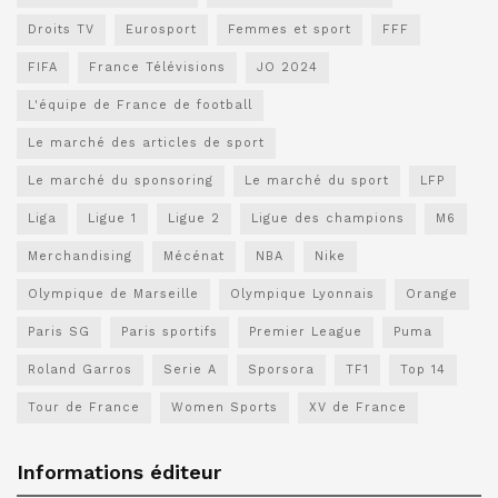
Droits TV
Eurosport
Femmes et sport
FFF
FIFA
France Télévisions
JO 2024
L'équipe de France de football
Le marché des articles de sport
Le marché du sponsoring
Le marché du sport
LFP
Liga
Ligue 1
Ligue 2
Ligue des champions
M6
Merchandising
Mécénat
NBA
Nike
Olympique de Marseille
Olympique Lyonnais
Orange
Paris SG
Paris sportifs
Premier League
Puma
Roland Garros
Serie A
Sporsora
TF1
Top 14
Tour de France
Women Sports
XV de France
Informations éditeur