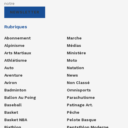
notre
NEWSLETTER
Rubriques
Abonnement
Marche
Alpinisme
Médias
Arts Martiaux
Ministère
Athlétisme
Moto
Auto
Natation
Aventure
News
Aviron
Non Classé
Badminton
Omnisports
Ballon Au Poing
Parachutisme
Baseball
Patinage Art.
Basket
Pêche
Basket NBA
Pelote Basque
Biathlon
Pentathlon Moderne