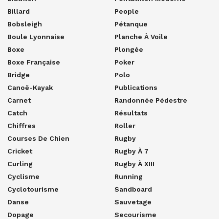
Billard
People
Bobsleigh
Pétanque
Boule Lyonnaise
Planche À Voile
Boxe
Plongée
Boxe Française
Poker
Bridge
Polo
Canoë-Kayak
Publications
Carnet
Randonnée Pédestre
Catch
Résultats
Chiffres
Roller
Courses De Chien
Rugby
Cricket
Rugby À 7
Curling
Rugby À XIII
Cyclisme
Running
Cyclotourisme
Sandboard
Danse
Sauvetage
Dopage
Secourisme