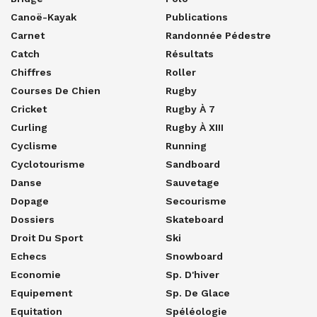
Canoë-Kayak
Publications
Carnet
Randonnée Pédestre
Catch
Résultats
Chiffres
Roller
Courses De Chien
Rugby
Cricket
Rugby À 7
Curling
Rugby À XIII
Cyclisme
Running
Cyclotourisme
Sandboard
Danse
Sauvetage
Dopage
Secourisme
Dossiers
Skateboard
Droit Du Sport
Ski
Echecs
Snowboard
Economie
Sp. D'hiver
Equipement
Sp. De Glace
Equitation
Spéléologie