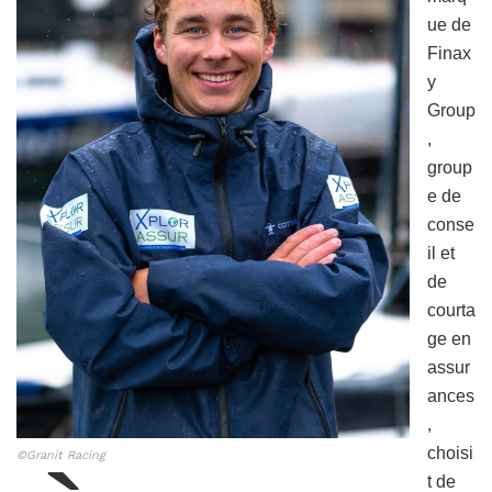
ue de
Finax
y
Group
,
group
e de
conse
il et
de
courta
ge en
assur
ances
,
choisi
©Granit Racing
t de