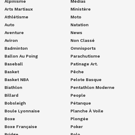
Alpinisme
Médias
Arts Martiaux
Ministère
Athlétisme
Moto
Auto
Natation
Aventure
News
Aviron
Non Classé
Badminton
Omnisports
Ballon Au Poing
Parachutisme
Baseball
Patinage Art.
Basket
Pêche
Basket NBA
Pelote Basque
Biathlon
Pentathlon Moderne
Billard
People
Bobsleigh
Pétanque
Boule Lyonnaise
Planche À Voile
Boxe
Plongée
Boxe Française
Poker
Bridge
Polo