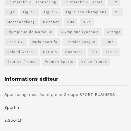
Le marché du sponsoring
Le marché du sport
LFP
Liga
Ligue 1
Ligue 2
Ligue des champions
M6
Merchandising
Mécénat
NBA
Nike
Olympique de Marseille
Olympique Lyonnais
Orange
Paris SG
Paris sportifs
Premier League
Puma
Roland Garros
Serie A
Sporsora
TF1
Top 14
Tour de France
Women Sports
XV de France
Informations éditeur
Sponsoring.fr est édité par le Groupe SPORT BUSINESS :
Sport.fr
e.Sport.fr