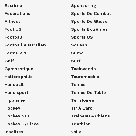
Escrime
Sponsoring
Fédérations
Sports De Combat
Fitness
Sports De Glisse
Foot US
Sports Extrêmes
Football
Sports US
Football Australien
Squash
Formule 1
Sumo
Golf
Surf
Gymnastique
Taekwondo
Haltérophilie
Tauromachie
Handball
Tennis
Handisport
Tennis De Table
Hippisme
Territoires
Hockey
Tir À L'arc
Hockey NHL
Traîneau À Chiens
Hockey S/glace
Triathlon
Insolites
Voile