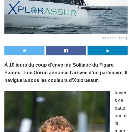
©Granit Racing
À 10 jours du coup d’envoi du Solitaire du Figaro
Paprec, Tom Goron annonce l’arrivée d’un partenaire. Il
naviguera sous les couleurs d’Xplorassur.
traver
s ce
parte
nariat,
la
marq