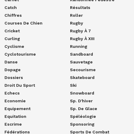
Catch
Résultats
Chiffres
Roller
Courses De Chien
Rugby
Cricket
Rugby À 7
Curling
Rugby À XIII
Cyclisme
Running
Cyclotourisme
Sandboard
Danse
Sauvetage
Dopage
Secourisme
Dossiers
Skateboard
Droit Du Sport
Ski
Echecs
Snowboard
Economie
Sp. D'hiver
Equipement
Sp. De Glace
Equitation
Spéléologie
Escrime
Sponsoring
Fédérations
Sports De Combat