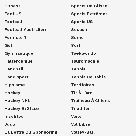
Fitness
Sports De Glisse
Foot US
Sports Extrêmes
Football
Sports US
Football Australien
Squash
Formule 1
Sumo
Golf
Surf
Gymnastique
Taekwondo
Haltérophilie
Tauromachie
Handball
Tennis
Handisport
Tennis De Table
Hippisme
Territoires
Hockey
Tir À L'arc
Hockey NHL
Traîneau À Chiens
Hockey S/glace
Triathlon
Insolites
Voile
Judo
Vol Libre
La Lettre Du Sponsoring
Volley-Ball