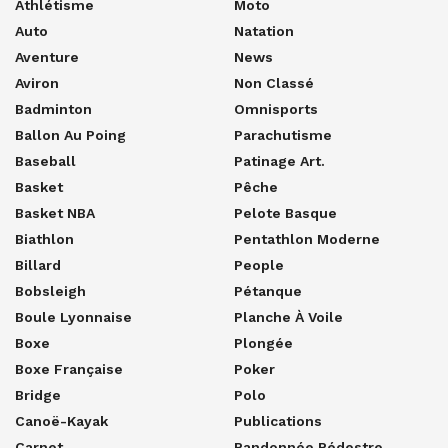
Athlétisme
Moto
Auto
Natation
Aventure
News
Aviron
Non Classé
Badminton
Omnisports
Ballon Au Poing
Parachutisme
Baseball
Patinage Art.
Basket
Pêche
Basket NBA
Pelote Basque
Biathlon
Pentathlon Moderne
Billard
People
Bobsleigh
Pétanque
Boule Lyonnaise
Planche À Voile
Boxe
Plongée
Boxe Française
Poker
Bridge
Polo
Canoë-Kayak
Publications
Carnet
Randonnée Pédestre