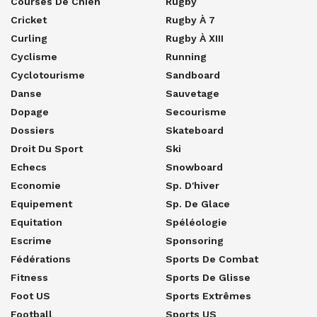
Courses De Chien
Rugby
Cricket
Rugby À 7
Curling
Rugby À XIII
Cyclisme
Running
Cyclotourisme
Sandboard
Danse
Sauvetage
Dopage
Secourisme
Dossiers
Skateboard
Droit Du Sport
Ski
Echecs
Snowboard
Economie
Sp. D'hiver
Equipement
Sp. De Glace
Equitation
Spéléologie
Escrime
Sponsoring
Fédérations
Sports De Combat
Fitness
Sports De Glisse
Foot US
Sports Extrêmes
Football
Sports US