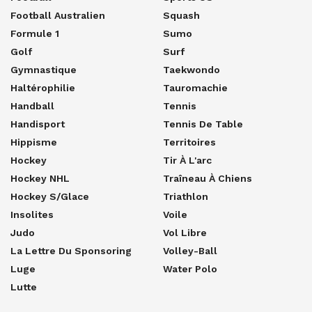
Football Australien
Squash
Formule 1
Sumo
Golf
Surf
Gymnastique
Taekwondo
Haltérophilie
Tauromachie
Handball
Tennis
Handisport
Tennis De Table
Hippisme
Territoires
Hockey
Tir À L'arc
Hockey NHL
Traîneau À Chiens
Hockey S/glace
Triathlon
Insolites
Voile
Judo
Vol Libre
La Lettre Du Sponsoring
Volley-Ball
Luge
Water Polo
Lutte