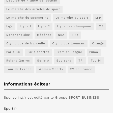
L'équipe de France de football
Le marché des articles de sport
Le marché du sponsoring
Le marché du sport
LFP
Liga
Ligue 1
Ligue 2
Ligue des champions
M6
Merchandising
Mécénat
NBA
Nike
Olympique de Marseille
Olympique Lyonnais
Orange
Paris SG
Paris sportifs
Premier League
Puma
Roland Garros
Serie A
Sporsora
TF1
Top 14
Tour de France
Women Sports
XV de France
Informations éditeur
Sponsoring.fr est édité par le Groupe SPORT BUSINESS :
Sport.fr