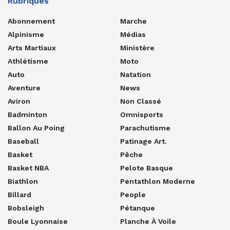
Rubriques
Abonnement
Marche
Alpinisme
Médias
Arts Martiaux
Ministère
Athlétisme
Moto
Auto
Natation
Aventure
News
Aviron
Non Classé
Badminton
Omnisports
Ballon Au Poing
Parachutisme
Baseball
Patinage Art.
Basket
Pêche
Basket NBA
Pelote Basque
Biathlon
Pentathlon Moderne
Billard
People
Bobsleigh
Pétanque
Boule Lyonnaise
Planche À Voile