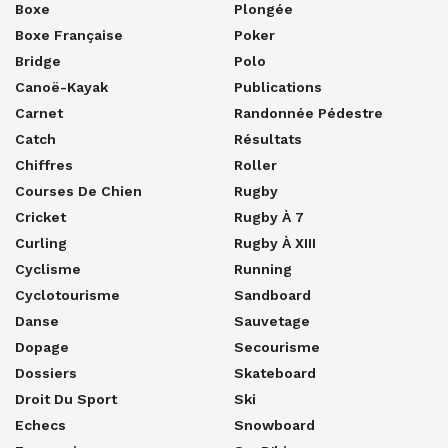
Boxe
Plongée
Boxe Française
Poker
Bridge
Polo
Canoë-Kayak
Publications
Carnet
Randonnée Pédestre
Catch
Résultats
Chiffres
Roller
Courses De Chien
Rugby
Cricket
Rugby À 7
Curling
Rugby À XIII
Cyclisme
Running
Cyclotourisme
Sandboard
Danse
Sauvetage
Dopage
Secourisme
Dossiers
Skateboard
Droit Du Sport
Ski
Echecs
Snowboard