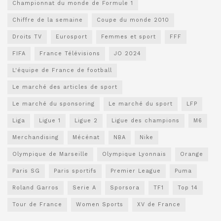
Championnat du monde de Formule 1
Chiffre de la semaine
Coupe du monde 2010
Droits TV
Eurosport
Femmes et sport
FFF
FIFA
France Télévisions
JO 2024
L'équipe de France de football
Le marché des articles de sport
Le marché du sponsoring
Le marché du sport
LFP
Liga
Ligue 1
Ligue 2
Ligue des champions
M6
Merchandising
Mécénat
NBA
Nike
Olympique de Marseille
Olympique Lyonnais
Orange
Paris SG
Paris sportifs
Premier League
Puma
Roland Garros
Serie A
Sporsora
TF1
Top 14
Tour de France
Women Sports
XV de France