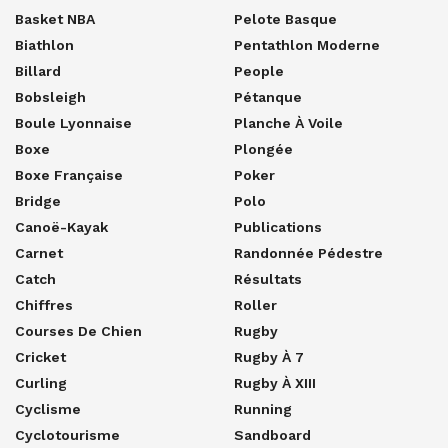
Basket NBA
Pelote Basque
Biathlon
Pentathlon Moderne
Billard
People
Bobsleigh
Pétanque
Boule Lyonnaise
Planche À Voile
Boxe
Plongée
Boxe Française
Poker
Bridge
Polo
Canoë-Kayak
Publications
Carnet
Randonnée Pédestre
Catch
Résultats
Chiffres
Roller
Courses De Chien
Rugby
Cricket
Rugby À 7
Curling
Rugby À XIII
Cyclisme
Running
Cyclotourisme
Sandboard