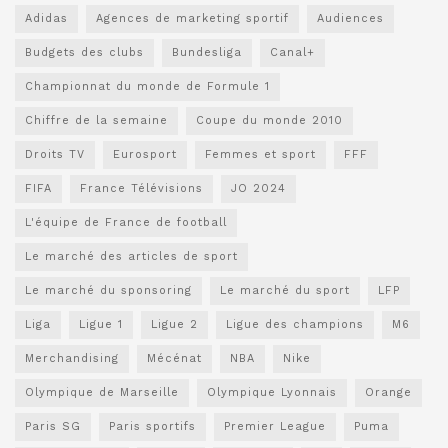
Adidas
Agences de marketing sportif
Audiences
Budgets des clubs
Bundesliga
Canal+
Championnat du monde de Formule 1
Chiffre de la semaine
Coupe du monde 2010
Droits TV
Eurosport
Femmes et sport
FFF
FIFA
France Télévisions
JO 2024
L'équipe de France de football
Le marché des articles de sport
Le marché du sponsoring
Le marché du sport
LFP
Liga
Ligue 1
Ligue 2
Ligue des champions
M6
Merchandising
Mécénat
NBA
Nike
Olympique de Marseille
Olympique Lyonnais
Orange
Paris SG
Paris sportifs
Premier League
Puma