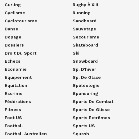
Curling
Rugby À XIII
Cyclisme
Running
Cyclotourisme
Sandboard
Danse
Sauvetage
Dopage
Secourisme
Dossiers
Skateboard
Droit Du Sport
Ski
Echecs
Snowboard
Economie
Sp. D'hiver
Equipement
Sp. De Glace
Equitation
Spéléologie
Escrime
Sponsoring
Fédérations
Sports De Combat
Fitness
Sports De Glisse
Foot US
Sports Extrêmes
Football
Sports US
Football Australien
Squash