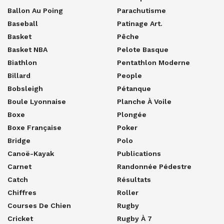
Ballon Au Poing
Parachutisme
Baseball
Patinage Art.
Basket
Pêche
Basket NBA
Pelote Basque
Biathlon
Pentathlon Moderne
Billard
People
Bobsleigh
Pétanque
Boule Lyonnaise
Planche À Voile
Boxe
Plongée
Boxe Française
Poker
Bridge
Polo
Canoë-Kayak
Publications
Carnet
Randonnée Pédestre
Catch
Résultats
Chiffres
Roller
Courses De Chien
Rugby
Cricket
Rugby À 7