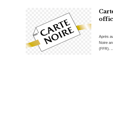
Cart
offi
Après av
Noire an
(FFR). ..