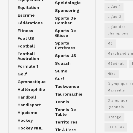
Spéléologie
Ligue 1
Equitation
Sponsoring
Escrime
Ligue 2
Sports De
Fédérations
Combat
Ligue des
Fitness
Sports De
champions
Glisse
Foot US
Sports
M6
Football
Extrêmes
Football
Merchandisi
Sports US
Australien
Squash
Mécénat
Formule 1
Sumo
Golf
Nike
Surf
Gymnastique
Olympique d
Taekwondo
Haltérophilie
Marseille
Tauromachie
Handball
Olympique
Tennis
Handisport
Lyonnais
Tennis De
Hippisme
Table
Orange
Hockey
Territoires
Paris SG
Hockey NHL
Tir À L'arc