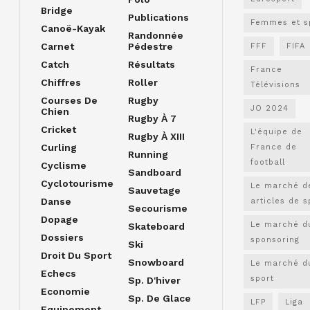
Bridge
Publications
Femmes et s
Canoë-Kayak
Randonnée
Carnet
Pédestre
FFF
FIFA
Catch
Résultats
France
Chiffres
Roller
Télévisions
Courses De
Rugby
JO 2024
Chien
Rugby À 7
Cricket
L'équipe de
Rugby À XIII
Curling
France de
Running
football
Cyclisme
Sandboard
Cyclotourisme
Le marché d
Sauvetage
Danse
articles de s
Secourisme
Dopage
Le marché d
Skateboard
Dossiers
sponsoring
Ski
Droit Du Sport
Snowboard
Le marché d
Echecs
sport
Sp. D'hiver
Economie
Sp. De Glace
LFP
Liga
Equipement