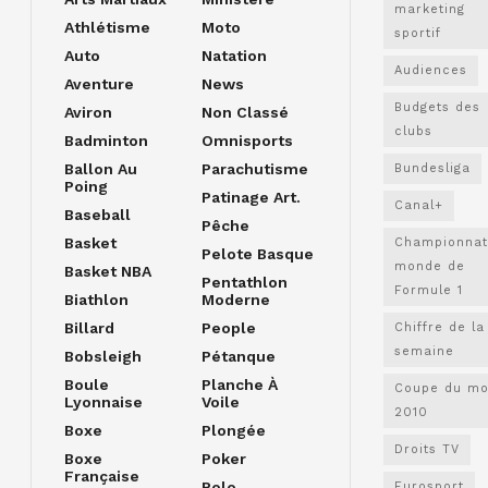
marketing
Athlétisme
Moto
sportif
Auto
Natation
Audiences
Aventure
News
Budgets des
Aviron
Non Classé
clubs
Badminton
Omnisports
Ballon Au
Parachutisme
Bundesliga
Poing
Patinage Art.
Canal+
Baseball
Pêche
Basket
Championnat
Pelote Basque
monde de
Basket NBA
Pentathlon
Formule 1
Biathlon
Moderne
Billard
People
Chiffre de la
semaine
Bobsleigh
Pétanque
Boule
Planche À
Coupe du m
Lyonnaise
Voile
2010
Boxe
Plongée
Droits TV
Boxe
Poker
Française
Polo
Eurosport