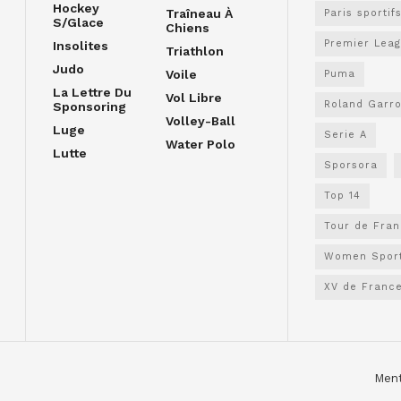
Hockey
Traîneau À
Paris sportif
S/glace
Chiens
Premier Lea
Insolites
Triathlon
Judo
Voile
Puma
La Lettre Du
Vol Libre
Roland Garr
Sponsoring
Volley-Ball
Luge
Serie A
Water Polo
Lutte
Sporsora
Top 14
Tour de Fra
Women Spor
XV de Franc
Ment