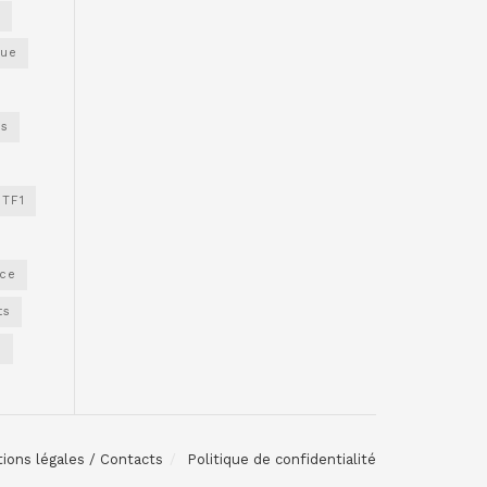
s
gue
os
TF1
nce
ts
e
ions légales / Contacts
Politique de confidentialité