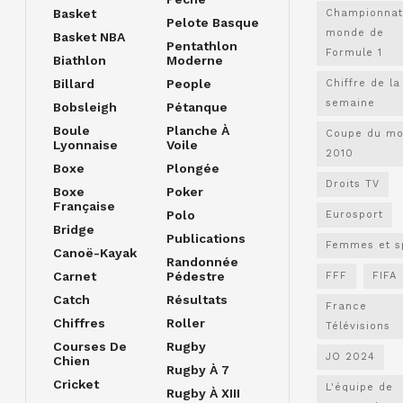
Basket
Championnat
Pelote Basque
monde de
Basket NBA
Pentathlon
Formule 1
Biathlon
Moderne
Billard
People
Chiffre de la
semaine
Bobsleigh
Pétanque
Boule
Planche À
Coupe du m
Lyonnaise
Voile
2010
Boxe
Plongée
Droits TV
Boxe
Poker
Française
Polo
Eurosport
Bridge
Publications
Femmes et s
Canoë-Kayak
Randonnée
Carnet
Pédestre
FFF
FIFA
Catch
Résultats
France
Chiffres
Roller
Télévisions
Courses De
Rugby
JO 2024
Chien
Rugby À 7
Cricket
L'équipe de
Rugby À XIII