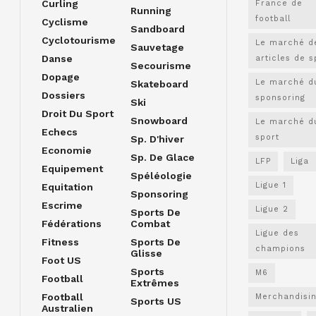
Curling
France de
Running
football
Cyclisme
Sandboard
Cyclotourisme
Le marché d
Sauvetage
Danse
articles de s
Secourisme
Dopage
Le marché d
Skateboard
Dossiers
sponsoring
Ski
Droit Du Sport
Snowboard
Le marché d
Echecs
sport
Sp. D'hiver
Economie
Sp. De Glace
LFP
Liga
Equipement
Spéléologie
Ligue 1
Equitation
Sponsoring
Escrime
Ligue 2
Sports De
Fédérations
Combat
Ligue des
Fitness
Sports De
champions
Glisse
Foot US
Sports
M6
Football
Extrêmes
Football
Merchandisi
Sports US
Australien