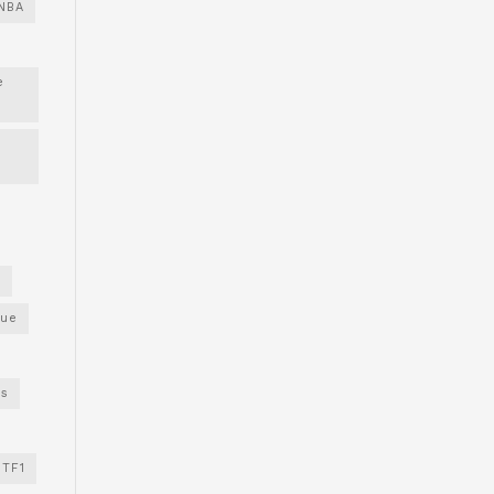
NBA
e
s
gue
os
TF1