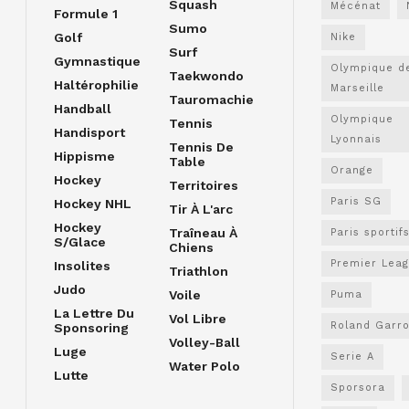
Squash
Mécénat
Formule 1
Sumo
Golf
Nike
Surf
Gymnastique
Olympique d
Taekwondo
Haltérophilie
Marseille
Tauromachie
Handball
Olympique
Tennis
Handisport
Lyonnais
Tennis De
Hippisme
Table
Orange
Hockey
Territoires
Paris SG
Hockey NHL
Tir À L'arc
Hockey
Traîneau À
Paris sportif
S/glace
Chiens
Premier Lea
Insolites
Triathlon
Judo
Voile
Puma
La Lettre Du
Vol Libre
Roland Garr
Sponsoring
Volley-Ball
Luge
Serie A
Water Polo
Lutte
Sporsora