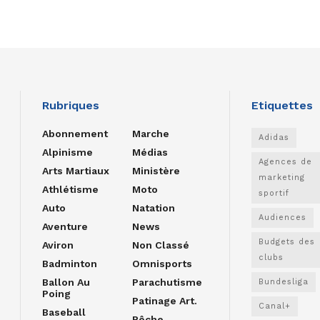
Rubriques
Etiquettes
Abonnement
Marche
Adidas
Alpinisme
Médias
Agences de
Arts Martiaux
Ministère
marketing
Athlétisme
Moto
sportif
Auto
Natation
Audiences
Aventure
News
Budgets des
Aviron
Non Classé
clubs
Badminton
Omnisports
Ballon Au
Parachutisme
Bundesliga
Poing
Patinage Art.
Canal+
Baseball
Pêche