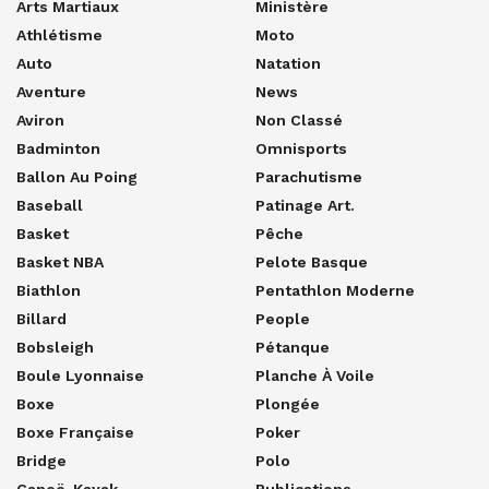
Arts Martiaux
Ministère
Athlétisme
Moto
Auto
Natation
Aventure
News
Aviron
Non Classé
Badminton
Omnisports
Ballon Au Poing
Parachutisme
Baseball
Patinage Art.
Basket
Pêche
Basket NBA
Pelote Basque
Biathlon
Pentathlon Moderne
Billard
People
Bobsleigh
Pétanque
Boule Lyonnaise
Planche À Voile
Boxe
Plongée
Boxe Française
Poker
Bridge
Polo
Canoë-Kayak
Publications