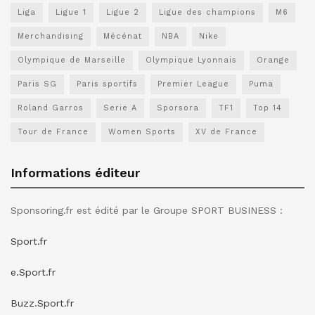
Liga
Ligue 1
Ligue 2
Ligue des champions
M6
Merchandising
Mécénat
NBA
Nike
Olympique de Marseille
Olympique Lyonnais
Orange
Paris SG
Paris sportifs
Premier League
Puma
Roland Garros
Serie A
Sporsora
TF1
Top 14
Tour de France
Women Sports
XV de France
Informations éditeur
Sponsoring.fr est édité par le Groupe SPORT BUSINESS :
Sport.fr
e.Sport.fr
Buzz.Sport.fr