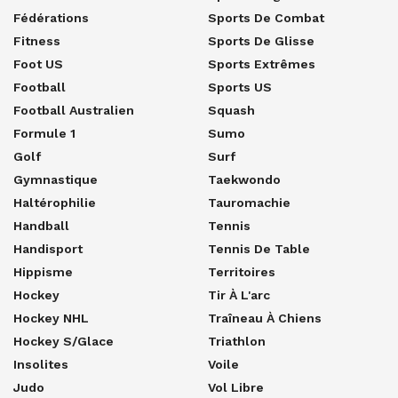
Fédérations
Sports De Combat
Fitness
Sports De Glisse
Foot US
Sports Extrêmes
Football
Sports US
Football Australien
Squash
Formule 1
Sumo
Golf
Surf
Gymnastique
Taekwondo
Haltérophilie
Tauromachie
Handball
Tennis
Handisport
Tennis De Table
Hippisme
Territoires
Hockey
Tir À L'arc
Hockey NHL
Traîneau À Chiens
Hockey S/glace
Triathlon
Insolites
Voile
Judo
Vol Libre