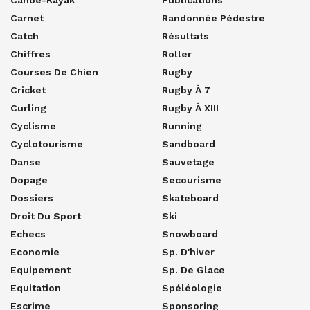
Carnet
Randonnée Pédestre
Catch
Résultats
Chiffres
Roller
Courses De Chien
Rugby
Cricket
Rugby À 7
Curling
Rugby À XIII
Cyclisme
Running
Cyclotourisme
Sandboard
Danse
Sauvetage
Dopage
Secourisme
Dossiers
Skateboard
Droit Du Sport
Ski
Echecs
Snowboard
Economie
Sp. D'hiver
Equipement
Sp. De Glace
Equitation
Spéléologie
Escrime
Sponsoring