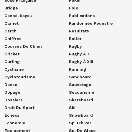
Boxe Française
Poker
Bridge
Polo
Canoë-Kayak
Publications
Carnet
Randonnée Pédestre
Catch
Résultats
Chiffres
Roller
Courses De Chien
Rugby
Cricket
Rugby À 7
Curling
Rugby À XIII
Cyclisme
Running
Cyclotourisme
Sandboard
Danse
Sauvetage
Dopage
Secourisme
Dossiers
Skateboard
Droit Du Sport
Ski
Echecs
Snowboard
Economie
Sp. D'hiver
Equipement
Sp. De Glace