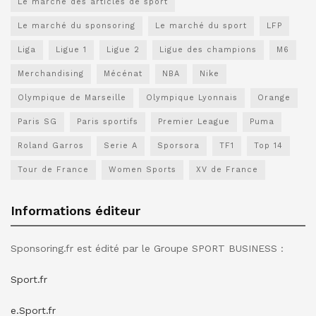
Le marché des articles de sport
Le marché du sponsoring
Le marché du sport
LFP
Liga
Ligue 1
Ligue 2
Ligue des champions
M6
Merchandising
Mécénat
NBA
Nike
Olympique de Marseille
Olympique Lyonnais
Orange
Paris SG
Paris sportifs
Premier League
Puma
Roland Garros
Serie A
Sporsora
TF1
Top 14
Tour de France
Women Sports
XV de France
Informations éditeur
Sponsoring.fr est édité par le Groupe SPORT BUSINESS :
Sport.fr
e.Sport.fr