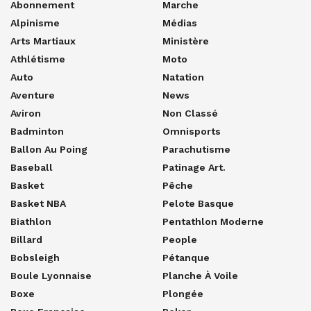
Abonnement
Marche
Alpinisme
Médias
Arts Martiaux
Ministère
Athlétisme
Moto
Auto
Natation
Aventure
News
Aviron
Non Classé
Badminton
Omnisports
Ballon Au Poing
Parachutisme
Baseball
Patinage Art.
Basket
Pêche
Basket NBA
Pelote Basque
Biathlon
Pentathlon Moderne
Billard
People
Bobsleigh
Pétanque
Boule Lyonnaise
Planche À Voile
Boxe
Plongée