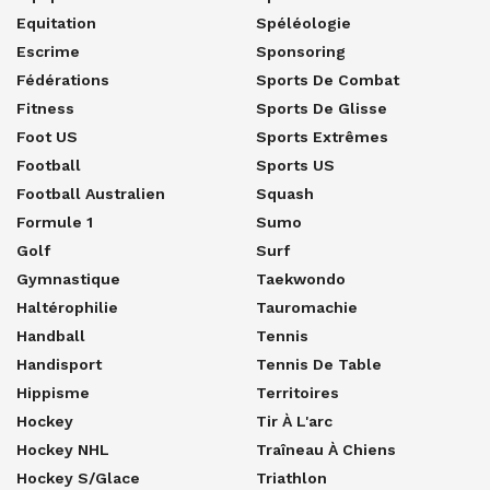
Equitation
Spéléologie
Escrime
Sponsoring
Fédérations
Sports De Combat
Fitness
Sports De Glisse
Foot US
Sports Extrêmes
Football
Sports US
Football Australien
Squash
Formule 1
Sumo
Golf
Surf
Gymnastique
Taekwondo
Haltérophilie
Tauromachie
Handball
Tennis
Handisport
Tennis De Table
Hippisme
Territoires
Hockey
Tir À L'arc
Hockey NHL
Traîneau À Chiens
Hockey S/glace
Triathlon