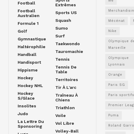
M6
Football
Extrêmes
Football
Merchandisi
Sports US
Australien
Squash
Mécénat
Formule 1
Sumo
Golf
Nike
Surf
Gymnastique
Olympique d
Taekwondo
Haltérophilie
Marseille
Tauromachie
Handball
Olympique
Tennis
Handisport
Lyonnais
Tennis De
Hippisme
Table
Orange
Hockey
Territoires
Paris SG
Hockey NHL
Tir À L'arc
Hockey
Traîneau À
Paris sportif
S/glace
Chiens
Premier Lea
Insolites
Triathlon
Judo
Voile
Puma
La Lettre Du
Vol Libre
Roland Garr
Sponsoring
Volley-Ball
Luge