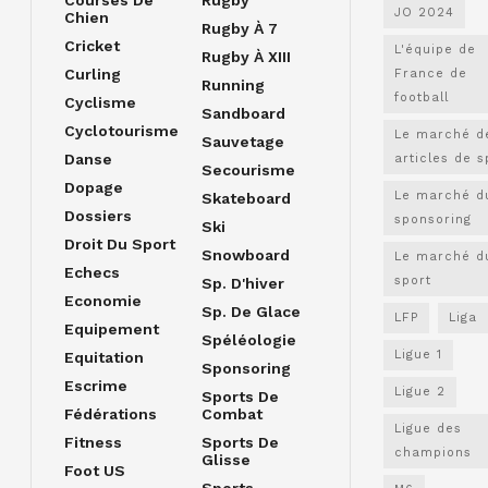
JO 2024
Chien
Rugby À 7
Cricket
L'équipe de
Rugby À XIII
Curling
France de
Running
football
Cyclisme
Sandboard
Cyclotourisme
Le marché d
Sauvetage
Danse
articles de s
Secourisme
Dopage
Le marché d
Skateboard
Dossiers
sponsoring
Ski
Droit Du Sport
Snowboard
Le marché d
Echecs
sport
Sp. D'hiver
Economie
Sp. De Glace
LFP
Liga
Equipement
Spéléologie
Ligue 1
Equitation
Sponsoring
Escrime
Ligue 2
Sports De
Fédérations
Combat
Ligue des
Fitness
Sports De
champions
Glisse
Foot US
Sports