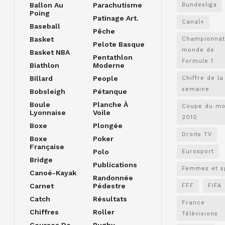
Ballon Au
Parachutisme
Bundesliga
Poing
Patinage Art.
Canal+
Baseball
Pêche
Basket
Championnat
Pelote Basque
monde de
Basket NBA
Pentathlon
Formule 1
Biathlon
Moderne
Billard
People
Chiffre de la
semaine
Bobsleigh
Pétanque
Boule
Planche À
Coupe du m
Lyonnaise
Voile
2010
Boxe
Plongée
Droits TV
Boxe
Poker
Française
Polo
Eurosport
Bridge
Publications
Femmes et s
Canoë-Kayak
Randonnée
Carnet
Pédestre
FFF
FIFA
Catch
Résultats
France
Chiffres
Roller
Télévisions
Courses De
Rugby