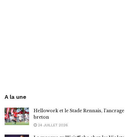
A la une
Hellowork et le Stade Rennais, l’ancrage
breton
24 JUILLET 2026