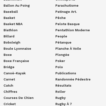
Ballon Au Poing
Parachutisme
Baseball
Patinage Art.
Basket
Pêche
Basket NBA
Pelote Basque
Biathlon
Pentathlon Moderne
Billard
People
Bobsleigh
Pétanque
Boule Lyonnaise
Planche À Voile
Boxe
Plongée
Boxe Française
Poker
Bridge
Polo
Canoë-Kayak
Publications
Carnet
Randonnée Pédestre
Catch
Résultats
Chiffres
Roller
Courses De Chien
Rugby
Cricket
Rugby À 7