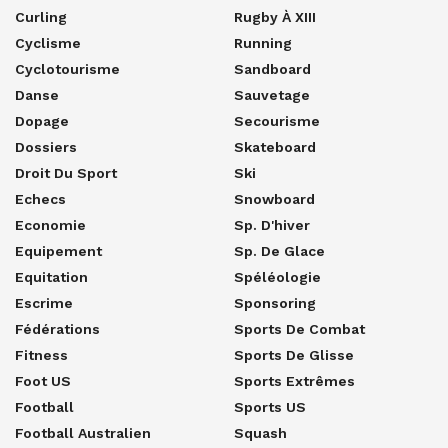
Curling
Rugby À XIII
Cyclisme
Running
Cyclotourisme
Sandboard
Danse
Sauvetage
Dopage
Secourisme
Dossiers
Skateboard
Droit Du Sport
Ski
Echecs
Snowboard
Economie
Sp. D'hiver
Equipement
Sp. De Glace
Equitation
Spéléologie
Escrime
Sponsoring
Fédérations
Sports De Combat
Fitness
Sports De Glisse
Foot US
Sports Extrêmes
Football
Sports US
Football Australien
Squash