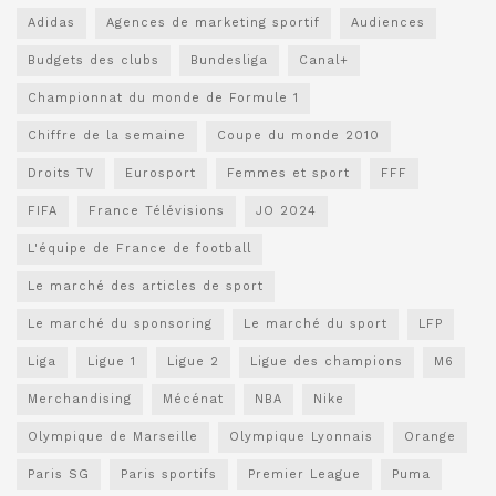
Adidas
Agences de marketing sportif
Audiences
Budgets des clubs
Bundesliga
Canal+
Championnat du monde de Formule 1
Chiffre de la semaine
Coupe du monde 2010
Droits TV
Eurosport
Femmes et sport
FFF
FIFA
France Télévisions
JO 2024
L'équipe de France de football
Le marché des articles de sport
Le marché du sponsoring
Le marché du sport
LFP
Liga
Ligue 1
Ligue 2
Ligue des champions
M6
Merchandising
Mécénat
NBA
Nike
Olympique de Marseille
Olympique Lyonnais
Orange
Paris SG
Paris sportifs
Premier League
Puma