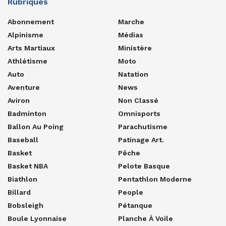
Rubriques
Abonnement
Marche
Alpinisme
Médias
Arts Martiaux
Ministère
Athlétisme
Moto
Auto
Natation
Aventure
News
Aviron
Non Classé
Badminton
Omnisports
Ballon Au Poing
Parachutisme
Baseball
Patinage Art.
Basket
Pêche
Basket NBA
Pelote Basque
Biathlon
Pentathlon Moderne
Billard
People
Bobsleigh
Pétanque
Boule Lyonnaise
Planche À Voile