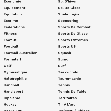
Economie
Sp. D'hiver
Equipement
Sp. De Glace
Equitation
Spéléologie
Escrime
Sponsoring
Fédérations
Sports De Combat
Fitness
Sports De Glisse
Foot US
Sports Extrêmes
Football
Sports US
Football Australien
Squash
Formule 1
Sumo
Golf
Surf
Gymnastique
Taekwondo
Haltérophilie
Tauromachie
Handball
Tennis
Handisport
Tennis De Table
Hippisme
Territoires
Hockey
Tir À L'arc
Hockey NHL
Traîneau À Chiens