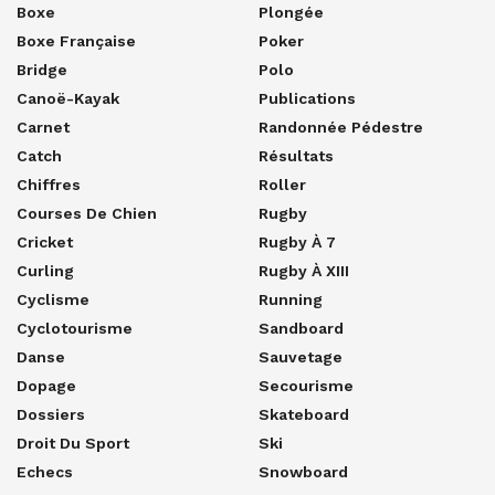
Boxe
Plongée
Boxe Française
Poker
Bridge
Polo
Canoë-Kayak
Publications
Carnet
Randonnée Pédestre
Catch
Résultats
Chiffres
Roller
Courses De Chien
Rugby
Cricket
Rugby À 7
Curling
Rugby À XIII
Cyclisme
Running
Cyclotourisme
Sandboard
Danse
Sauvetage
Dopage
Secourisme
Dossiers
Skateboard
Droit Du Sport
Ski
Echecs
Snowboard