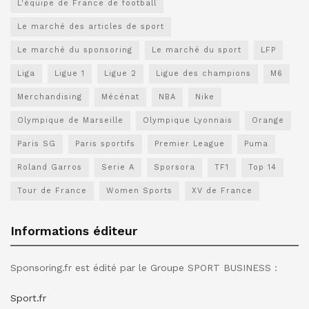
L'équipe de France de football
Le marché des articles de sport
Le marché du sponsoring
Le marché du sport
LFP
Liga
Ligue 1
Ligue 2
Ligue des champions
M6
Merchandising
Mécénat
NBA
Nike
Olympique de Marseille
Olympique Lyonnais
Orange
Paris SG
Paris sportifs
Premier League
Puma
Roland Garros
Serie A
Sporsora
TF1
Top 14
Tour de France
Women Sports
XV de France
Informations éditeur
Sponsoring.fr est édité par le Groupe SPORT BUSINESS :
Sport.fr