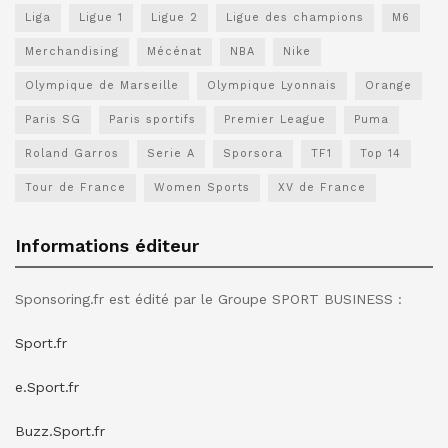
Liga
Ligue 1
Ligue 2
Ligue des champions
M6
Merchandising
Mécénat
NBA
Nike
Olympique de Marseille
Olympique Lyonnais
Orange
Paris SG
Paris sportifs
Premier League
Puma
Roland Garros
Serie A
Sporsora
TF1
Top 14
Tour de France
Women Sports
XV de France
Informations éditeur
Sponsoring.fr est édité par le Groupe SPORT BUSINESS :
Sport.fr
e.Sport.fr
Buzz.Sport.fr