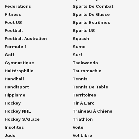
Fédérations
Sports De Combat
Fitness
Sports De Glisse
Foot US
Sports Extrêmes
Football
Sports US
Football Australien
Squash
Formule 1
Sumo
Golf
Surf
Gymnastique
Taekwondo
Haltérophilie
Tauromachie
Handball
Tennis
Handisport
Tennis De Table
Hippisme
Territoires
Hockey
Tir À L'arc
Hockey NHL
Traîneau À Chiens
Hockey S/glace
Triathlon
Insolites
Voile
Judo
Vol Libre