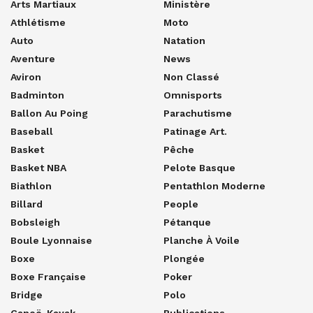
Arts Martiaux
Ministère
Athlétisme
Moto
Auto
Natation
Aventure
News
Aviron
Non Classé
Badminton
Omnisports
Ballon Au Poing
Parachutisme
Baseball
Patinage Art.
Basket
Pêche
Basket NBA
Pelote Basque
Biathlon
Pentathlon Moderne
Billard
People
Bobsleigh
Pétanque
Boule Lyonnaise
Planche À Voile
Boxe
Plongée
Boxe Française
Poker
Bridge
Polo
Canoë-Kayak
Publications