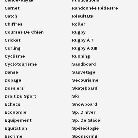
Carnet
Randonnée Pédestre
Catch
Résultats
Chiffres
Roller
Courses De Chien
Rugby
Cricket
Rugby À 7
Curling
Rugby À XIII
Cyclisme
Running
Cyclotourisme
Sandboard
Danse
Sauvetage
Dopage
Secourisme
Dossiers
Skateboard
Droit Du Sport
Ski
Echecs
Snowboard
Economie
Sp. D'hiver
Equipement
Sp. De Glace
Equitation
Spéléologie
Escrime
Sponsoring