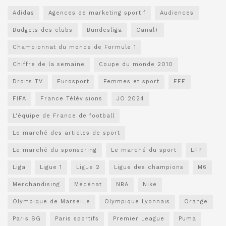
Adidas
Agences de marketing sportif
Audiences
Budgets des clubs
Bundesliga
Canal+
Championnat du monde de Formule 1
Chiffre de la semaine
Coupe du monde 2010
Droits TV
Eurosport
Femmes et sport
FFF
FIFA
France Télévisions
JO 2024
L'équipe de France de football
Le marché des articles de sport
Le marché du sponsoring
Le marché du sport
LFP
Liga
Ligue 1
Ligue 2
Ligue des champions
M6
Merchandising
Mécénat
NBA
Nike
Olympique de Marseille
Olympique Lyonnais
Orange
Paris SG
Paris sportifs
Premier League
Puma