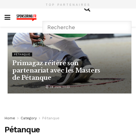
TOP PARTENAIRES
PÉTANQUE
Primagaz réitère son
partenariat avec les Masters
de Pétanque
28 JUIN 2023
Home
Category
Pétanque
Pétanque