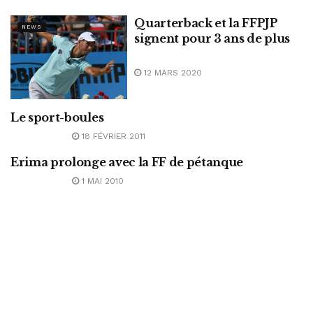
Quarterback et la FFPJP
NEWS
signent pour 3 ans de plus
12 MARS 2020
Le sport-boules
ABONNEMENT
18 FÉVRIER 2011
Erima prolonge avec la FF de pétanque
ABONNEMENT
1 MAI 2010