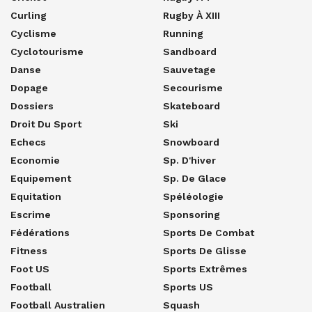
Curling
Rugby À XIII
Cyclisme
Running
Cyclotourisme
Sandboard
Danse
Sauvetage
Dopage
Secourisme
Dossiers
Skateboard
Droit Du Sport
Ski
Echecs
Snowboard
Economie
Sp. D'hiver
Equipement
Sp. De Glace
Equitation
Spéléologie
Escrime
Sponsoring
Fédérations
Sports De Combat
Fitness
Sports De Glisse
Foot US
Sports Extrêmes
Football
Sports US
Football Australien
Squash