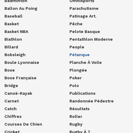
Badminton
Omnisports
Ballon Au Poing
Parachutisme
Baseball
Patinage Art.
Basket
Pêche
Basket NBA
Pelote Basque
Biathlon
Pentathlon Moderne
Billard
People
Bobsleigh
Pétanque
Boule Lyonnaise
Planche À Voile
Boxe
Plongée
Boxe Française
Poker
Bridge
Polo
Canoë-Kayak
Publications
Carnet
Randonnée Pédestre
Catch
Résultats
Chiffres
Roller
Courses De Chien
Rugby
Cricket
Rugby À 7