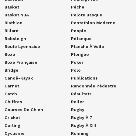
Basket
Pêche
Basket NBA
Pelote Basque
Biathlon
Pentathlon Moderne
Billard
People
Bobsleigh
Pétanque
Boule Lyonnaise
Planche À Voile
Boxe
Plongée
Boxe Française
Poker
Bridge
Polo
Canoë-Kayak
Publications
Carnet
Randonnée Pédestre
Catch
Résultats
Chiffres
Roller
Courses De Chien
Rugby
Cricket
Rugby À 7
Curling
Rugby À XIII
Cyclisme
Running