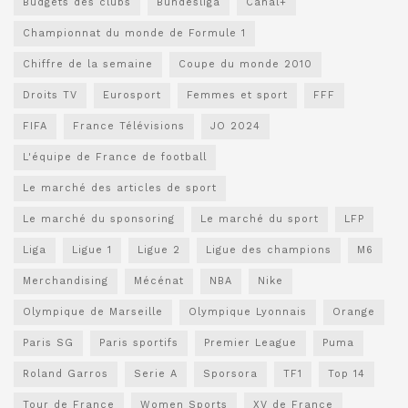
Budgets des clubs
Bundesliga
Canal+
Championnat du monde de Formule 1
Chiffre de la semaine
Coupe du monde 2010
Droits TV
Eurosport
Femmes et sport
FFF
FIFA
France Télévisions
JO 2024
L'équipe de France de football
Le marché des articles de sport
Le marché du sponsoring
Le marché du sport
LFP
Liga
Ligue 1
Ligue 2
Ligue des champions
M6
Merchandising
Mécénat
NBA
Nike
Olympique de Marseille
Olympique Lyonnais
Orange
Paris SG
Paris sportifs
Premier League
Puma
Roland Garros
Serie A
Sporsora
TF1
Top 14
Tour de France
Women Sports
XV de France