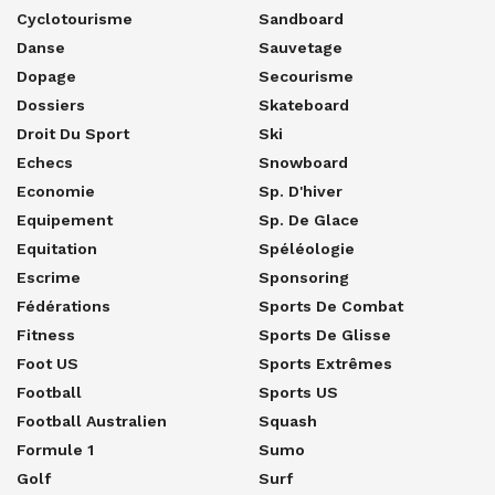
Cyclotourisme
Sandboard
Danse
Sauvetage
Dopage
Secourisme
Dossiers
Skateboard
Droit Du Sport
Ski
Echecs
Snowboard
Economie
Sp. D'hiver
Equipement
Sp. De Glace
Equitation
Spéléologie
Escrime
Sponsoring
Fédérations
Sports De Combat
Fitness
Sports De Glisse
Foot US
Sports Extrêmes
Football
Sports US
Football Australien
Squash
Formule 1
Sumo
Golf
Surf