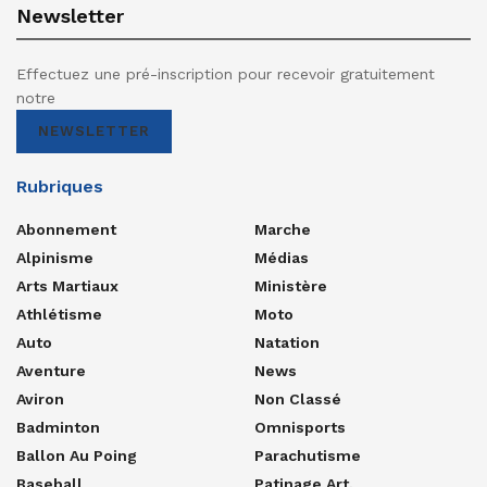
Newsletter
Effectuez une pré-inscription pour recevoir gratuitement
notre
NEWSLETTER
Rubriques
Abonnement
Marche
Alpinisme
Médias
Arts Martiaux
Ministère
Athlétisme
Moto
Auto
Natation
Aventure
News
Aviron
Non Classé
Badminton
Omnisports
Ballon Au Poing
Parachutisme
Baseball
Patinage Art.