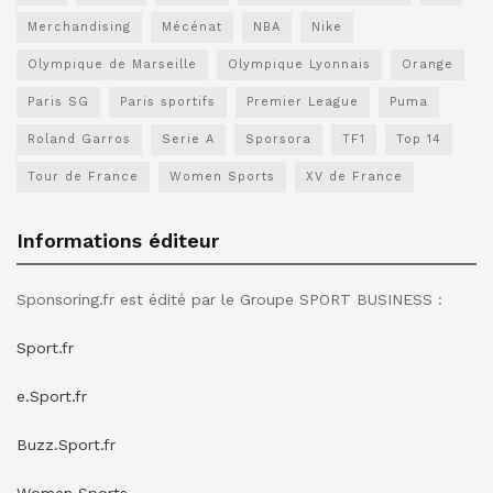
Merchandising
Mécénat
NBA
Nike
Olympique de Marseille
Olympique Lyonnais
Orange
Paris SG
Paris sportifs
Premier League
Puma
Roland Garros
Serie A
Sporsora
TF1
Top 14
Tour de France
Women Sports
XV de France
Informations éditeur
Sponsoring.fr est édité par le Groupe SPORT BUSINESS :
Sport.fr
e.Sport.fr
Buzz.Sport.fr
Women Sports