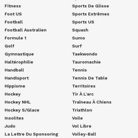
Fitness
Sports De Glisse
Foot US
Sports Extrêmes
Football
Sports US
Football Australien
Squash
Formule 1
Sumo
Golf
Surf
Gymnastique
Taekwondo
Haltérophilie
Tauromachie
Handball
Tennis
Handisport
Tennis De Table
Hippisme
Territoires
Hockey
Tir À L'arc
Hockey NHL
Traîneau À Chiens
Hockey S/glace
Triathlon
Insolites
Voile
Judo
Vol Libre
La Lettre Du Sponsoring
Volley-Ball