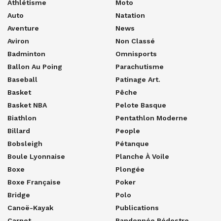
Athlétisme
Moto
Auto
Natation
Aventure
News
Aviron
Non Classé
Badminton
Omnisports
Ballon Au Poing
Parachutisme
Baseball
Patinage Art.
Basket
Pêche
Basket NBA
Pelote Basque
Biathlon
Pentathlon Moderne
Billard
People
Bobsleigh
Pétanque
Boule Lyonnaise
Planche À Voile
Boxe
Plongée
Boxe Française
Poker
Bridge
Polo
Canoë-Kayak
Publications
Carnet
Randonnée Pédestre