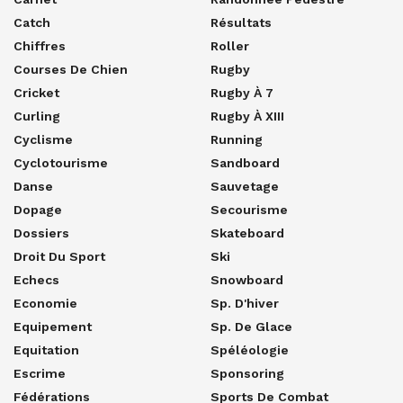
Catch
Résultats
Chiffres
Roller
Courses De Chien
Rugby
Cricket
Rugby À 7
Curling
Rugby À XIII
Cyclisme
Running
Cyclotourisme
Sandboard
Danse
Sauvetage
Dopage
Secourisme
Dossiers
Skateboard
Droit Du Sport
Ski
Echecs
Snowboard
Economie
Sp. D'hiver
Equipement
Sp. De Glace
Equitation
Spéléologie
Escrime
Sponsoring
Fédérations
Sports De Combat