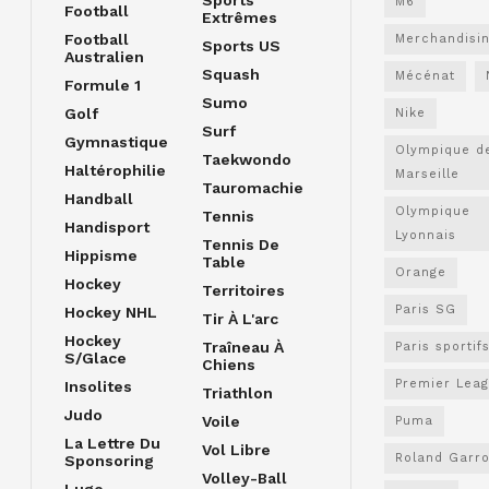
M6
Football
Extrêmes
Football
Merchandisi
Sports US
Australien
Squash
Mécénat
Formule 1
Sumo
Golf
Nike
Surf
Gymnastique
Olympique d
Taekwondo
Haltérophilie
Marseille
Tauromachie
Handball
Olympique
Tennis
Handisport
Lyonnais
Tennis De
Hippisme
Table
Orange
Hockey
Territoires
Paris SG
Hockey NHL
Tir À L'arc
Hockey
Traîneau À
Paris sportif
S/glace
Chiens
Premier Lea
Insolites
Triathlon
Judo
Voile
Puma
La Lettre Du
Vol Libre
Roland Garr
Sponsoring
Volley-Ball
Luge