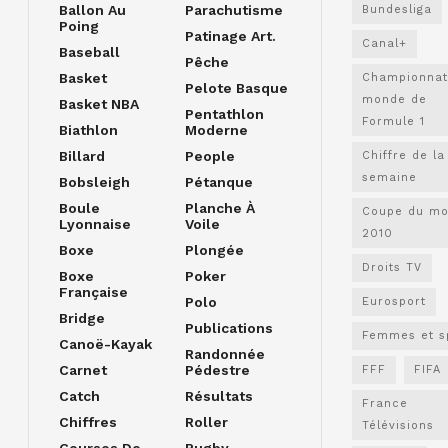
Ballon Au
Parachutisme
Bundesliga
Poing
Patinage Art.
Canal+
Baseball
Pêche
Basket
Championnat
Pelote Basque
monde de
Basket NBA
Pentathlon
Formule 1
Biathlon
Moderne
Billard
People
Chiffre de la
semaine
Bobsleigh
Pétanque
Boule
Planche À
Coupe du m
Lyonnaise
Voile
2010
Boxe
Plongée
Droits TV
Boxe
Poker
Française
Polo
Eurosport
Bridge
Publications
Femmes et s
Canoë-Kayak
Randonnée
Carnet
Pédestre
FFF
FIFA
Catch
Résultats
France
Chiffres
Roller
Télévisions
Courses De
Rugby