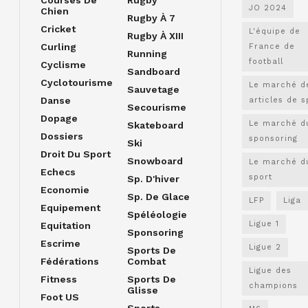
JO 2024
Chien
Rugby À 7
Cricket
L'équipe de
Rugby À XIII
Curling
France de
Running
football
Cyclisme
Sandboard
Cyclotourisme
Le marché d
Sauvetage
Danse
articles de s
Secourisme
Dopage
Le marché d
Skateboard
Dossiers
sponsoring
Ski
Droit Du Sport
Snowboard
Le marché d
Echecs
sport
Sp. D'hiver
Economie
Sp. De Glace
LFP
Liga
Equipement
Spéléologie
Ligue 1
Equitation
Sponsoring
Escrime
Ligue 2
Sports De
Fédérations
Combat
Ligue des
Fitness
Sports De
champions
Glisse
Foot US
Sports