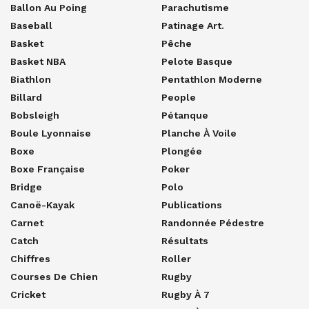
Ballon Au Poing
Parachutisme
Baseball
Patinage Art.
Basket
Pêche
Basket NBA
Pelote Basque
Biathlon
Pentathlon Moderne
Billard
People
Bobsleigh
Pétanque
Boule Lyonnaise
Planche À Voile
Boxe
Plongée
Boxe Française
Poker
Bridge
Polo
Canoë-Kayak
Publications
Carnet
Randonnée Pédestre
Catch
Résultats
Chiffres
Roller
Courses De Chien
Rugby
Cricket
Rugby À 7