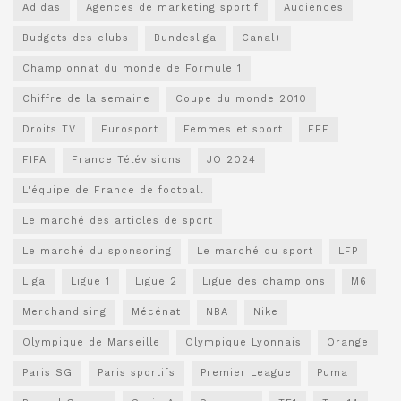
Adidas
Agences de marketing sportif
Audiences
Budgets des clubs
Bundesliga
Canal+
Championnat du monde de Formule 1
Chiffre de la semaine
Coupe du monde 2010
Droits TV
Eurosport
Femmes et sport
FFF
FIFA
France Télévisions
JO 2024
L'équipe de France de football
Le marché des articles de sport
Le marché du sponsoring
Le marché du sport
LFP
Liga
Ligue 1
Ligue 2
Ligue des champions
M6
Merchandising
Mécénat
NBA
Nike
Olympique de Marseille
Olympique Lyonnais
Orange
Paris SG
Paris sportifs
Premier League
Puma