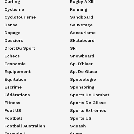
Curling
Rugby À XIII
Cyclisme
Running
Cyclotourisme
Sandboard
Danse
Sauvetage
Dopage
Secourisme
Dossiers
Skateboard
Droit Du Sport
Ski
Echecs
Snowboard
Economie
Sp. D'hiver
Equipement
Sp. De Glace
Equitation
Spéléologie
Escrime
Sponsoring
Fédérations
Sports De Combat
Fitness
Sports De Glisse
Foot US
Sports Extrêmes
Football
Sports US
Football Australien
Squash
Formule 1
Sumo