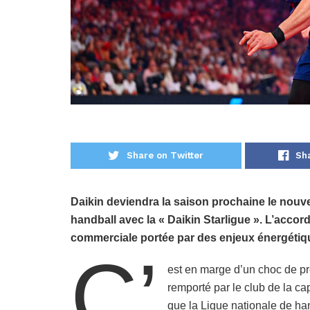
Share on Twitter
Sh
Daikin deviendra la saison prochaine le nouv
handball avec la « Daikin Starligue ». L’acco
commerciale portée par des enjeux énergétiqu
C’
est en marge d’un choc de pr
remporté par le club de la cap
que la Ligue nationale de han