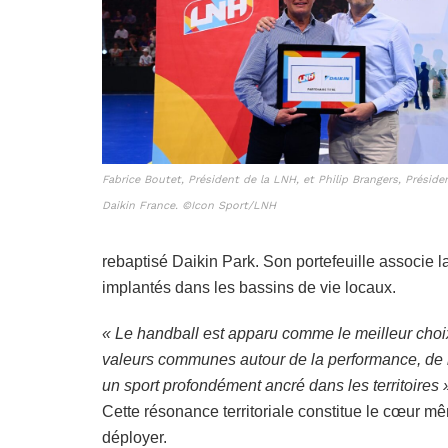
Fabrice Boutet, Président de la LNH, et Philip Brangers, Préside
Daikin France.
©Icon Sport/LNH
rebaptisé Daikin Park. Son portefeuille associe l
implantés dans les bassins de vie locaux.
« Le handball est apparu comme le meilleur choix
valeurs communes autour de la performance, de l’i
un sport profondément ancré dans les territoires 
Cette résonance territoriale constitue le cœur m
déployer.