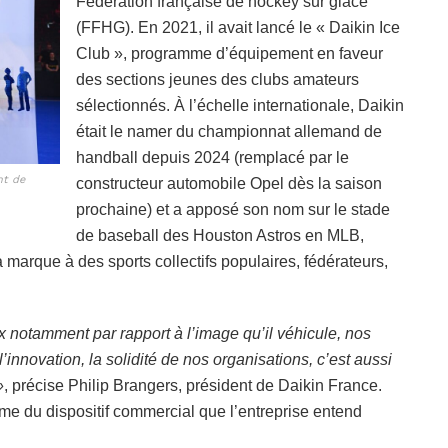
Fédération française de hockey sur glace
(FFHG). En 2021, il avait lancé le « Daikin Ice
Club », programme d’équipement en faveur
des sections jeunes des clubs amateurs
sélectionnés. À l’échelle internationale, Daikin
était le namer du championnat allemand de
handball depuis 2024 (remplacé par le
nt de
constructeur automobile Opel dès la saison
prochaine) et a apposé son nom sur le stade
de baseball des Houston Astros en MLB,
a marque à des sports collectifs populaires, fédérateurs,
 notamment par rapport à l’image qu’il véhicule, nos
nnovation, la solidité de nos organisations, c’est aussi
»
, précise Philip Brangers, président de Daikin France.
ême du dispositif commercial que l’entreprise entend