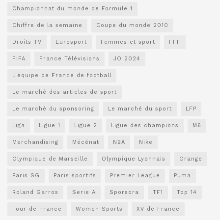
Championnat du monde de Formule 1
Chiffre de la semaine
Coupe du monde 2010
Droits TV
Eurosport
Femmes et sport
FFF
FIFA
France Télévisions
JO 2024
L'équipe de France de football
Le marché des articles de sport
Le marché du sponsoring
Le marché du sport
LFP
Liga
Ligue 1
Ligue 2
Ligue des champions
M6
Merchandising
Mécénat
NBA
Nike
Olympique de Marseille
Olympique Lyonnais
Orange
Paris SG
Paris sportifs
Premier League
Puma
Roland Garros
Serie A
Sporsora
TF1
Top 14
Tour de France
Women Sports
XV de France