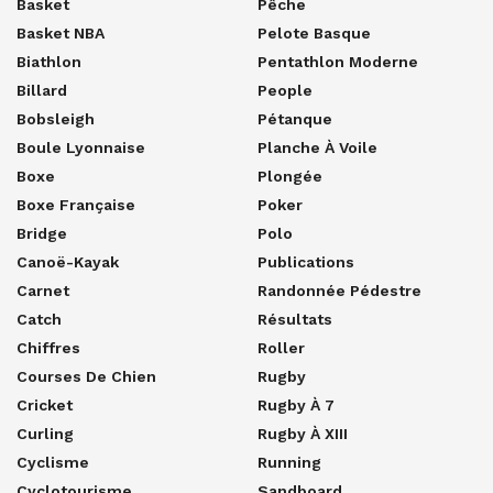
Basket
Pêche
Basket NBA
Pelote Basque
Biathlon
Pentathlon Moderne
Billard
People
Bobsleigh
Pétanque
Boule Lyonnaise
Planche À Voile
Boxe
Plongée
Boxe Française
Poker
Bridge
Polo
Canoë-Kayak
Publications
Carnet
Randonnée Pédestre
Catch
Résultats
Chiffres
Roller
Courses De Chien
Rugby
Cricket
Rugby À 7
Curling
Rugby À XIII
Cyclisme
Running
Cyclotourisme
Sandboard