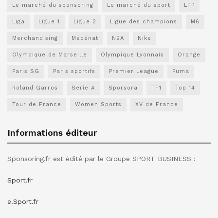
Le marché du sponsoring
Le marché du sport
LFP
Liga
Ligue 1
Ligue 2
Ligue des champions
M6
Merchandising
Mécénat
NBA
Nike
Olympique de Marseille
Olympique Lyonnais
Orange
Paris SG
Paris sportifs
Premier League
Puma
Roland Garros
Serie A
Sporsora
TF1
Top 14
Tour de France
Women Sports
XV de France
Informations éditeur
Sponsoring.fr est édité par le Groupe SPORT BUSINESS :
Sport.fr
e.Sport.fr