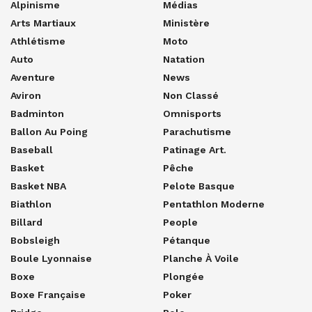
Alpinisme
Médias
Arts Martiaux
Ministère
Athlétisme
Moto
Auto
Natation
Aventure
News
Aviron
Non Classé
Badminton
Omnisports
Ballon Au Poing
Parachutisme
Baseball
Patinage Art.
Basket
Pêche
Basket NBA
Pelote Basque
Biathlon
Pentathlon Moderne
Billard
People
Bobsleigh
Pétanque
Boule Lyonnaise
Planche À Voile
Boxe
Plongée
Boxe Française
Poker