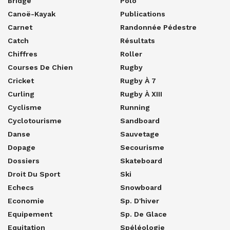
Bridge
Polo
Canoë-Kayak
Publications
Carnet
Randonnée Pédestre
Catch
Résultats
Chiffres
Roller
Courses De Chien
Rugby
Cricket
Rugby À 7
Curling
Rugby À XIII
Cyclisme
Running
Cyclotourisme
Sandboard
Danse
Sauvetage
Dopage
Secourisme
Dossiers
Skateboard
Droit Du Sport
Ski
Echecs
Snowboard
Economie
Sp. D'hiver
Equipement
Sp. De Glace
Equitation
Spéléologie