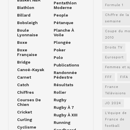
Basket NBA
Pentathlon
Formule 1
Biathlon
Moderne
Billard
People
Chiffre de la
semaine
Bobsleigh
Pétanque
Boule
Planche À
Coupe du m
Lyonnaise
Voile
2010
Boxe
Plongée
Droits TV
Boxe
Poker
Française
Polo
Eurosport
Bridge
Publications
Femmes et s
Canoë-Kayak
Randonnée
Carnet
Pédestre
FFF
FIFA
Catch
Résultats
France
Chiffres
Roller
Télévisions
Courses De
Rugby
JO 2024
Chien
Rugby À 7
Cricket
L'équipe de
Rugby À XIII
Curling
France de
Running
football
Cyclisme