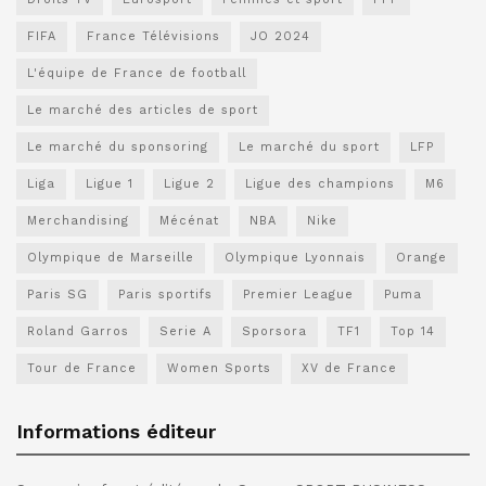
FIFA
France Télévisions
JO 2024
L'équipe de France de football
Le marché des articles de sport
Le marché du sponsoring
Le marché du sport
LFP
Liga
Ligue 1
Ligue 2
Ligue des champions
M6
Merchandising
Mécénat
NBA
Nike
Olympique de Marseille
Olympique Lyonnais
Orange
Paris SG
Paris sportifs
Premier League
Puma
Roland Garros
Serie A
Sporsora
TF1
Top 14
Tour de France
Women Sports
XV de France
Informations éditeur