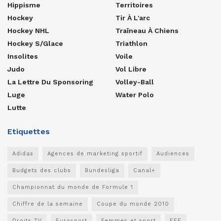
Hippisme
Territoires
Hockey
Tir À L'arc
Hockey NHL
Traîneau À Chiens
Hockey S/glace
Triathlon
Insolites
Voile
Judo
Vol Libre
La Lettre Du Sponsoring
Volley-Ball
Luge
Water Polo
Lutte
Etiquettes
Adidas
Agences de marketing sportif
Audiences
Budgets des clubs
Bundesliga
Canal+
Championnat du monde de Formule 1
Chiffre de la semaine
Coupe du monde 2010
Droits TV
Eurosport
Femmes et sport
FFF