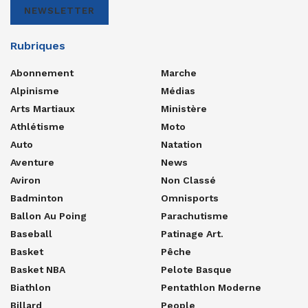
NEWSLETTER
Rubriques
Abonnement
Marche
Alpinisme
Médias
Arts Martiaux
Ministère
Athlétisme
Moto
Auto
Natation
Aventure
News
Aviron
Non Classé
Badminton
Omnisports
Ballon Au Poing
Parachutisme
Baseball
Patinage Art.
Basket
Pêche
Basket NBA
Pelote Basque
Biathlon
Pentathlon Moderne
Billard
People