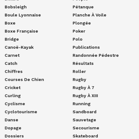
Bobsleigh
Pétanque
Boule Lyonnaise
Planche À Voile
Boxe
Plongée
Boxe Française
Poker
Bridge
Polo
Canoë-Kayak
Publications
Carnet
Randonnée Pédestre
Catch
Résultats
Chiffres
Roller
Courses De Chien
Rugby
Cricket
Rugby À 7
Curling
Rugby À XIII
Cyclisme
Running
Cyclotourisme
Sandboard
Danse
Sauvetage
Dopage
Secourisme
Dossiers
Skateboard