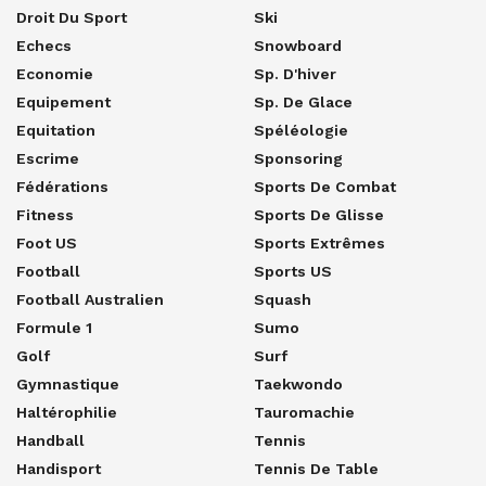
Droit Du Sport
Ski
Echecs
Snowboard
Economie
Sp. D'hiver
Equipement
Sp. De Glace
Equitation
Spéléologie
Escrime
Sponsoring
Fédérations
Sports De Combat
Fitness
Sports De Glisse
Foot US
Sports Extrêmes
Football
Sports US
Football Australien
Squash
Formule 1
Sumo
Golf
Surf
Gymnastique
Taekwondo
Haltérophilie
Tauromachie
Handball
Tennis
Handisport
Tennis De Table